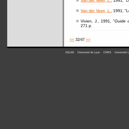
Van der Veen, L.
, 1991, "
Van der Veen, L.
, 1991, "
Vivien, J., 1991, "
Guide 
271 p.
<<
32/47
>>
ASLAN
-
Université de Lyon
-
CNRS
-
Université 