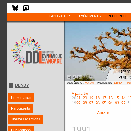
LABORATOIRE
ÉVÈNEMENTS
RECHERCHE
Déve
PUBLI
Vous êtes ici :
Accueil
/ Recherche /
DENDY
/
Pub
DENDY
A paraître
Présentation
20
21
20
19
18
17
16
15
14
1
9
19
99
98
97
96
95
94
93
92
Participants
Auteur
Thèmes et actions
1991
Publications