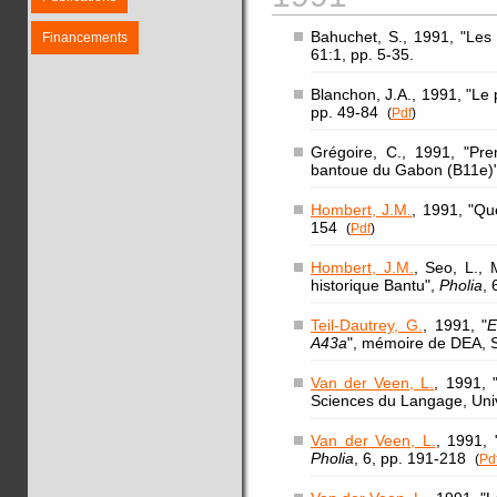
Bahuchet, S., 1991, "Les
Financements
61:1, pp. 5-35.
Blanchon, J.A., 1991, "Le 
pp. 49-84
(
Pdf
)
Grégoire, C., 1991, "Pr
bantoue du Gabon (B11e)
Hombert, J.M.
, 1991, "Que
154
(
Pdf
)
Hombert, J.M.
, Seo, L., 
historique Bantu",
Pholia
,
Teil-Dautrey, G.
, 1991, "
E
A43a
", mémoire de DEA, 
Van der Veen, L.
, 1991, 
Sciences du Langage, Uni
Van der Veen, L.
, 1991, 
Pholia
, 6, pp. 191-218
(
Pd