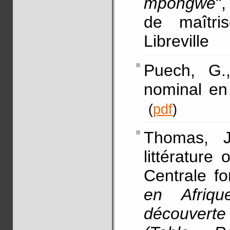
mpongwe
"
de maîtri
Libreville
Puech, G.
nominal en
(
pdf
)
Thomas, J
littérature 
Centrale fo
en Afriq
découverte