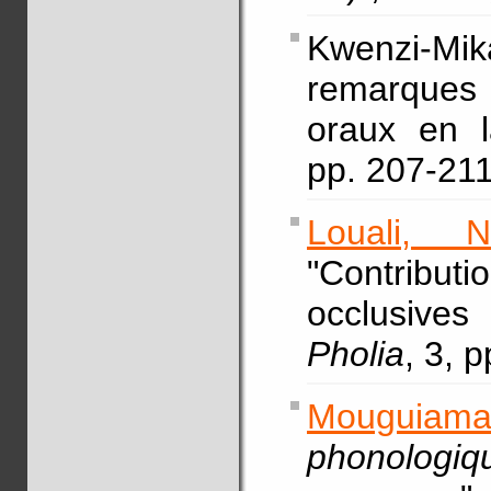
Kwenzi-Mi
remarques s
oraux en l
pp. 207-2
Louali, N
"Contributi
occlusives
Pholia
, 3, 
Mouguiama
phonolog