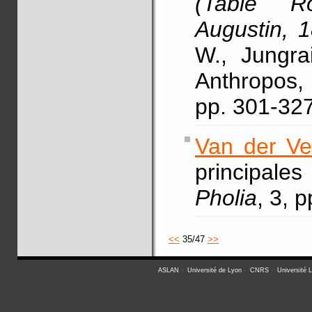
(Table R
Augustin, 1
W., Jungra
Anthropos, 
pp. 301-32
Van der Ve
principal
Pholia
, 3, 
<<
35/47
>>
ASLAN
-
Université de Lyon
-
CNRS
-
Université 