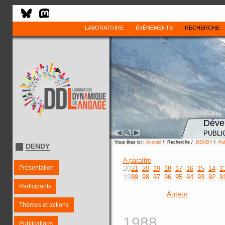
LABORATOIRE
ÉVÈNEMENTS
RECHERCHE
Déve
PUBLI
Vous êtes ici :
Accueil
/ Recherche /
DENDY
/
Pub
DENDY
A paraître
Présentation
20
21
20
19
18
17
16
15
14
1
19
99
98
97
96
95
94
93
92
9
Participants
Auteur
Thèmes et actions
1988
Publications