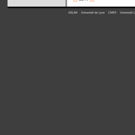
ASLAN
-
Université de Lyon
-
CNRS
-
Université 