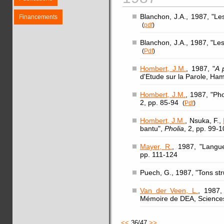
Blanchon, J.A., 1987, "L
Financements
(
pdf
)
Blanchon, J.A., 1987, "Le
(
Pdf
)
Hombert, J.M.
, 1987, "
A 
d'Etude sur la Parole, Ha
Hombert, J.M.
, 1987, "Pho
2, pp. 85-94
(
Pdf
)
Hombert, J.M.
, Nsuka, F.,
bantu",
Pholia
, 2, pp. 99
Mayer, R.
, 1987, "Langu
pp. 111-124
Puech, G., 1987, "Tons str
Van der Veen, L.
, 1987,
Mémoire de DEA, Sciences
<<
36/47
>>