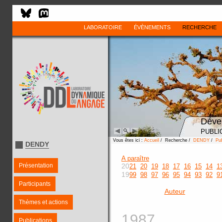
LABORATOIRE
ÉVÈNEMENTS
RECHERCHE
Déve
PUBLI
Vous êtes ici :
Accueil
/ Recherche /
DENDY
/
Pub
DENDY
A paraître
Présentation
20
21
20
19
18
17
16
15
14
1
19
99
98
97
96
95
94
93
92
9
Participants
Auteur
Thèmes et actions
1987
Publications