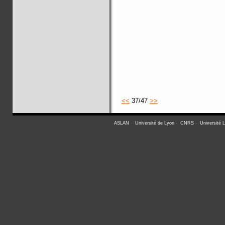
<<
37/47
>>
ASLAN
-
Université de Lyon
-
CNRS
-
Université 