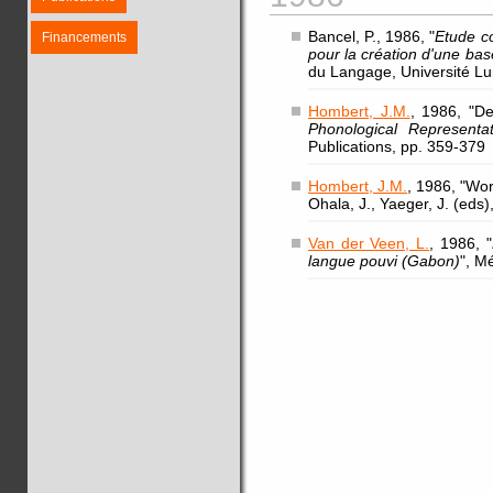
Bancel, P., 1986, "
Etude c
Financements
pour la création d'une ba
du Langage, Université Lu
Hombert, J.M.
, 1986, "D
Phonological Representa
Publications, pp. 359-37
Hombert, J.M.
, 1986, "Wor
Ohala, J., Yaeger, J. (ed
Van der Veen, L.
, 1986, "
langue pouvi (Gabon)
", M