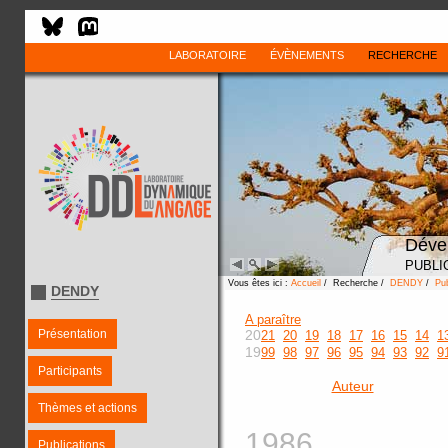
LABORATOIRE
ÉVÈNEMENTS
RECHERCHE
Déve
PUBLI
Vous êtes ici :
Accueil
/ Recherche /
DENDY
/
Pub
DENDY
A paraître
Présentation
20
21
20
19
18
17
16
15
14
1
19
99
98
97
96
95
94
93
92
9
Participants
Auteur
Thèmes et actions
1986
Publications