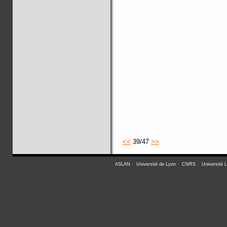
<<
39/47
>>
ASLAN
-
Université de Lyon
-
CNRS
-
Université 