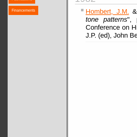
Hombert, J.M.
& 
Financements
tone patterns
", 
Conference on His
J.P. (ed), John 