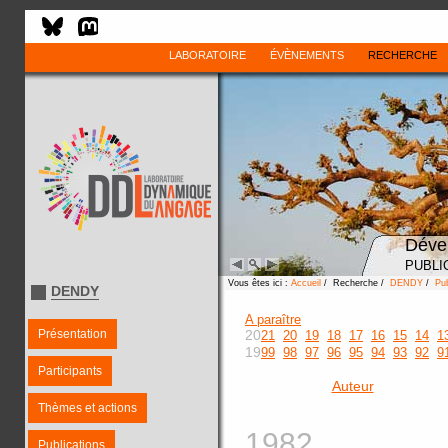
LABORATOIRE
ÉVÈNEMENTS
RECHERCHE
Déve
PUBLI
Vous êtes ici :
Accueil
/ Recherche /
DENDY
/
Pub
DENDY
A paraître
Présentation
20
21
20
19
18
17
16
15
14
1
19
99
98
97
96
95
94
93
92
9
Participants
Auteur
Thèmes et actions
1982
Publications