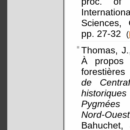
proc. of
Internati
Sciences, 
pp. 27-32
(
Thomas, J.
À propos 
forestières
de Centraf
historiqu
Pygmées 
Nord-Oue
Bahuchet, 