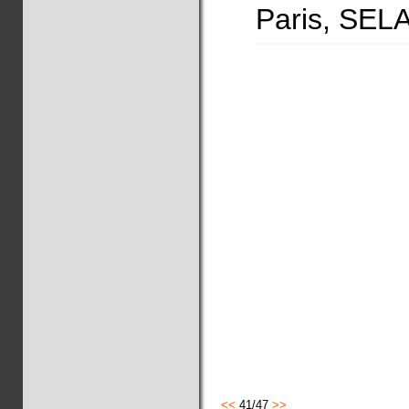
Paris, SELA
<<
41/47
>>