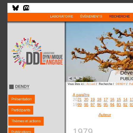
LABORATOIRE
ÉVÈNEMENTS
RECHERCHE
Déve
PUBLI
Vous êtes ici :
Accueil
/ Recherche /
DENDY
/
Pub
DENDY
A paraître
Présentation
20
21
20
19
18
17
16
15
14
1
19
99
98
97
96
95
94
93
92
9
Participants
Auteur
Thèmes et actions
1979
Publications