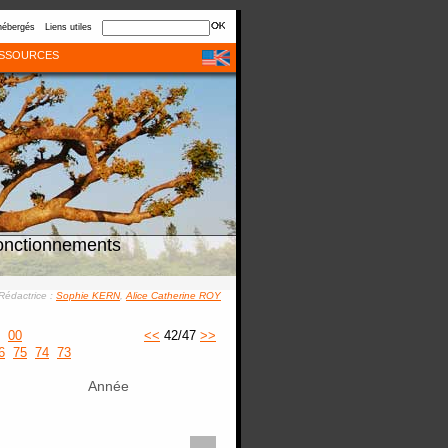
hébergés
Liens utiles
SSOURCES
onctionnements
Rédactrice :
Sophie KERN
,
Alice Catherine ROY
00
<<
42/47
>>
6
75
74
73
Année