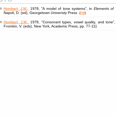
Hombert, J.M.
, 1978, "A model of tone systems", in
Elements of 
Napoli, D. (ed), Georgetown Univeristy Press
(
Pdf
)
Hombert, J.M.
, 1978, "Consonant types, vowel quality, and tone"
Fromkin, V. (eds), New York, Academic Press, pp. 77-111