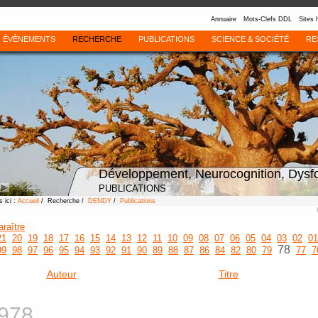
Annuaire
Mots-Clefs DDL
Sites 
ÉVÈNEMENTS
RECHERCHE
PUBLICATIONS
SCIENCE & SOCIÉTÉ
RE
Développement, Neurocognition, Dysf
PUBLICATIONS
 ici :
Accueil
/ Recherche /
DENDY
/
Publications
araître
21
20
19
18
17
16
15
14
13
12
11
10
09
08
07
06
05
04
03
02
01
78
99
98
97
96
95
94
93
92
91
90
89
88
87
86
84
82
80
79
77
7
Auteur
Titre
978