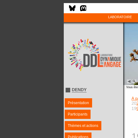
LABORATOIRE
Vous êtes
DENDY
A p
Présentation
20
19
Participants
Thèmes et actions
1
Publications