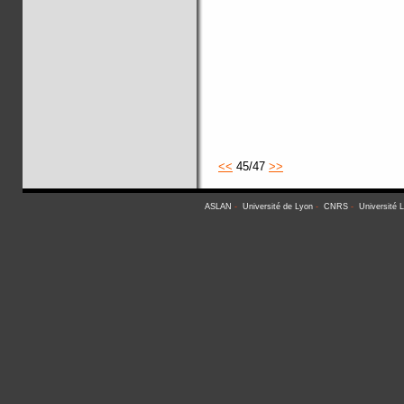
<<
45/47
>>
ASLAN
-
Université de Lyon
-
CNRS
-
Université 