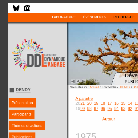
LABORATOIRE
ÉVÈNEMENTS
RECHERCHE
Déve
PUBLI
Vous êtes ici :
Accueil
/ Recherche /
DENDY
/
Pub
DENDY
A paraître
Présentation
20
21
20
19
18
17
16
15
14
1
19
99
98
97
96
95
94
93
92
9
Participants
Auteur
Thèmes et actions
1975
Publications