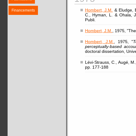
Hombert, J.M.
& Eludge, B
Financements
C., Hyman, L. & Ohala, J.
Publi.
Hombert, J.M.
, 1975, "The
Hombert, J.M.
, 1975, "
T
perceptually-based accou
doctoral dissertation, Unive
Lévi-Strauss, C., Augé, M.,
pp. 177-188