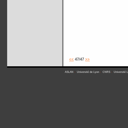
<<
47/47
>>
ASLAN
-
Université de Lyon
-
CNRS
-
Université 