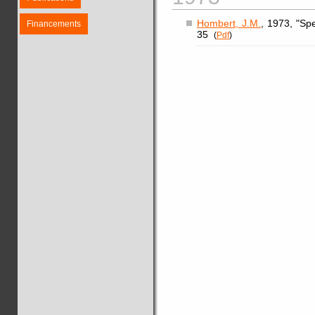
Hombert, J.M.
, 1973, "Sp
Financements
35
(
Pdf
)