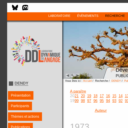
LABORATOIRE
ÉVÈNEMENTS
RECHERCHE
Déve
PUBLI
Vous êtes ici :
Accueil
/ Recherche /
DENDY
/
Pub
DENDY
A paraître
Présentation
20
21
20
19
18
17
16
15
14
1
19
99
98
97
96
95
94
93
92
9
Participants
Auteur
Thèmes et actions
1973
Publications