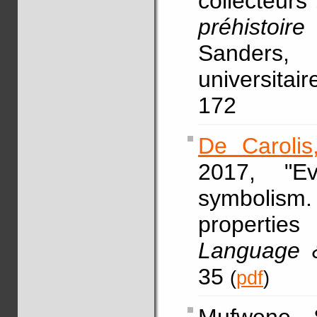
collecteurs
préhistoi
Sanders,
universitai
172
De Carolis
2017, "Ev
symbolism.
propertie
Language 
35
(
pdf
)