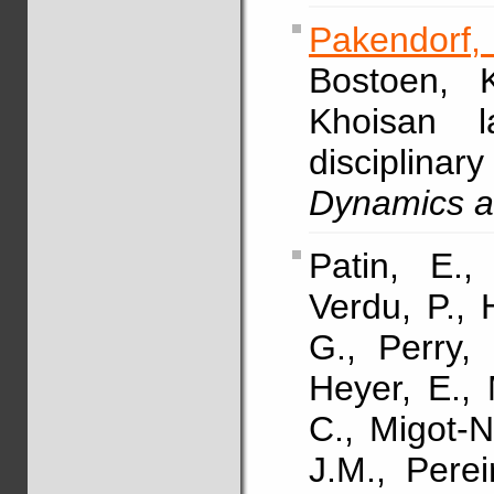
Pakendorf,
Bostoen, K
Khoisan l
discipli
Dynamics 
Patin, E.
Verdu, P., 
G., Perry, 
Heyer, E., 
C., Migot-N
J.M., Perei