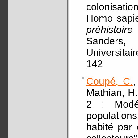
colonisatio
Homo sapie
préhistoi
Sanders,
Universitai
142
Coupé, C.
Mathian, H.
2 : Modél
population
habité par