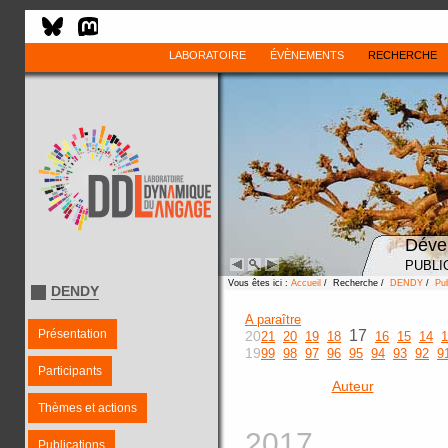
LABORATOIRE
ÉVÈNEMENTS
RECHERCHE
Déve
PUBLI
Vous êtes ici :
Accueil
/ Recherche /
DENDY
/
Pub
DENDY
A paraître
Présentation
17
20
21
20
19
18
16
15
14
1
19
99
98
97
96
95
94
93
92
9
Participants
Auteur
Thèmes et actions
2017
Publications