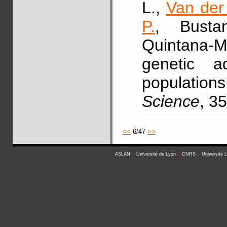
L.,
Van der
P.
, Bust
Quintana-Mu
genetic a
populations
Science
, 3
<<
6/47
>>
ASLAN
-
Université de Lyon
-
CNRS
-
Université 