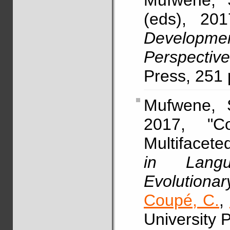
Mufwene,
(eds), 201
Developm
Perspectiv
Press, 251
Mufwene, 
2017, "C
Multifacet
in Langu
Evolutiona
Coupé, C.
,
University 