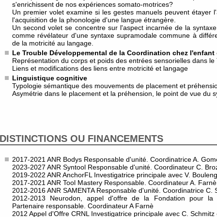
s'enrichissent de nos expériences somato-motrices?
Un premier volet examine si les gestes manuels peuvent étayer l'
l'acquisition de la phonologie d'une langue étrangère.
Un second volet se concentre sur l'aspect incarnée de la syntaxe en 
comme révélateur d'une syntaxe supramodale commune à différen
de la motricité au langage.
Le Trouble Développemental de la Coordination chez l'enfant e
Représentation du corps et poids des entrées sensorielles dans l
Liens et modifications des liens entre motricité et langage
Linguistique cognitive
Typologie sémantique des mouvements de placement et préhensi
Asymétrie dans le placement et la préhension, le point de vue du
DISTINCTIONS OU FINANCEMENTS
2017-2021 ANR Bodys Responsable d'unité. Coordinatrice A. Gom
2023-2027 ANR Syntool Responsable d'unité. Coordinateur C. Broz
2019-2022 ANR AnchorFL Investigatrice principale avec V. Boulen
2017-2021 ANR Tool Mastery Responsable. Coordinateur A. Farnè
2012-2016 ANR SAMENTA Responsable d'unité. Coordinatrice C. 
2012-2013 Neurodon, appel d'offre de la Fondation pour la
Partenaire responsable. Coordinateur A Farnè
2012 Appel d'Offre CRNL Investigatrice principale avec C. Schmitz 