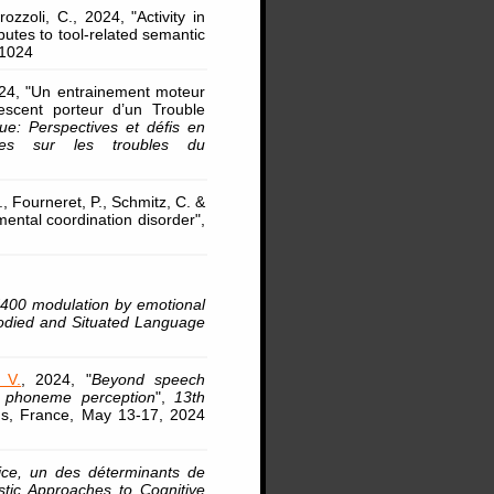
ozzoli, C., 2024, "Activity in
butes to tool-related semantic
-1024
24, "Un entrainement moteur
lescent porteur d’un Trouble
e: Perspectives et défis en
hes sur les troubles du
, Fourneret, P., Schmitz, C. &
mental coordination disorder",
400 modulation by emotional
died and Situated Language
 V.
, 2024, "
Beyond speech
ve phoneme perception
",
13th
ns, France, May 13-17, 2024
ice, un des déterminants de
tic Approaches to Cognitive