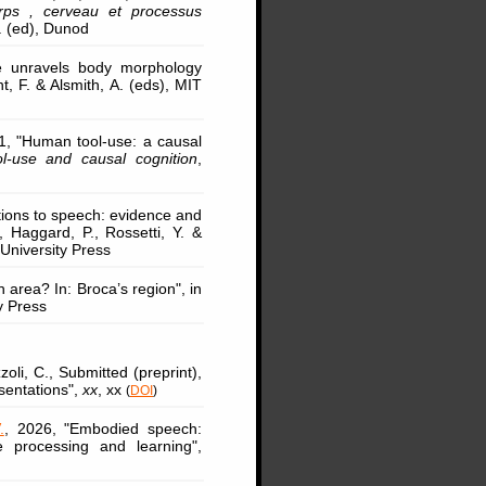
rps , cerveau et processus
Y. (ed), Dunod
e unravels body morphology
, F. & Alsmith, A. (eds), MIT
1, "Human tool-use: a causal
l-use and causal cognition
,
ctions to speech: evidence and
, Haggard, P., Rossetti, Y. &
niversity Press
 area? In: Broca’s region", in
y Press
oli, C., Submitted (preprint),
esentations",
xx
, xx
(
DOI
)
.
, 2026, "Embodied speech:
 processing and learning",