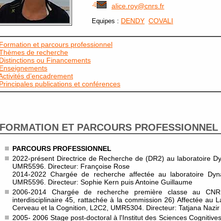
alice.roy@cnrs.fr
:
DENDY
COVALI
Equipes
Formation et parcours professionnel
Thèmes de recherche
Distinctions ou Financements
Enseignements
Activités d’encadrement
Principales publications et conférences
FORMATION ET PARCOURS PROFESSIONNEL
PARCOURS PROFESSIONNEL
2022-présent Directrice de Recherche de (DR2) au laboratoire 
UMR5596. Directeur: Françoise Rose
2014-2022 Chargée de recherche affectée au laboratoire D
UMR5596. Directeur: Sophie Kern puis Antoine Guillaume
2006-2014 Chargée de recherche première classe au CNRS
interdisciplinaire 45, rattachée à la commission 26) Affectée au 
Cerveau et la Cognition, L2C2, UMR5304. Directeur: Tatjana Nazir
2005- 2006 Stage post-doctoral à l'Institut des Sciences Cognitives