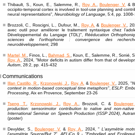
Thibault, S., Koun, E., Salemme, R.,
Roy, A.
,
Boulenger, V.
& Br
occipito-temporal cortex is involved in tool-use planning and contri
neural representations",
Neurobiology of Language
, 5:4, pp. 1008
Brozzoli, C., Roscigni, L., Dufour, M.,
Roy, A.
&
Boulenger, V.
, 20
avec outil pour améliorer le traitement syntaxique chez l’ado
Développemental du Langage (TDL)",
Rééducation Orthophoniqu
sciences de l'orthophonie : convergence des recherc
neurodéveloppement
, 298
Martel, M.
, Finos, L.,
Bahmad, S.
, Koun, E., Salemme, R., Sonié, S.
Roy, A.
, 2024, "Motor deficits in autism differ from that of develop
Autism
, 28:2, pp. 415-432
Communications
Illan Castillo, R.
,
Krzonowski, J.
,
Roy, A.
&
Boulenger, V.
, 2025, "
N
context in motion-based conceptual time metaphors
",
ESLP: Embo
Processing
, Aix en Provence, September 23-26
Tseng, T.
,
Krzonowski, J.
,
Roy, A.
, Brozzoli, C. &
Boulenger,
production: sensorimotor contribution to native and non-nati
International Seminar on Speech Production (ISSP 2024)
, Autra
(poster)
Devylder, S.,
Boulenger, V.
&
Roy, A.
, 2024, "
L'asymétrie motr
l'asymétrie Source/But ?
",
AFLiCo 9 - "Embodied and Ecolinguis