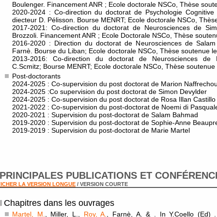
Boulenger. Financement ANR ; Ecole doctorale NSCo, Thèse soute
2020-2024 : Co-direction du doctorat de Psychologie Cognitive
diecteur D. Pélisson. Bourse MENRT; Ecole doctorale NSCo, Thès
2017-2021: Co-direction du doctorat de Neurosciences de Sim
Brozzoli. Financement ANR ; Ecole Doctorale NSCo, Thèse souten
2016-2020 : Direction du doctorat de Neurosciences de Salam
Farnè. Bourse du Liban; Ecole doctorale NSCo, Thèse soutenue le
2013-2016: Co-direction du doctorat de Neurosciences de Ma
C.Scmitz; Bourse MENRT; Ecole doctorale NSCo, Thèse soutenue
Post-doctorants
2024-2025 : Co-supervision du post doctorat de Marion Naffrecho
2024-2025 :Co supervision du post doctorat de Simon Devylder
2024-2025 : Co-supervision du post doctorat de Rosa Illan Castillo
2021-2022 : Co-supervision du post-doctorat de Noemi di Pasqual
2020-2021 : Supervision du post-doctorat de Salam Bahmad
2019-2020 : Supervision du post-doctorat de Sophie-Anne Beaupr
2019-2019 : Supervision du post-doctorat de Marie Martel
PRINCIPALES PUBLICATIONS ET CONFÉRENC
ICHER LA VERSION LONGUE
/ VERSION COURTE
Chapitres dans les ouvrages
Martel, M.
, Miller, L.,
Roy, A.
, Farnè, A. & . In Y.Coello (Ed) 