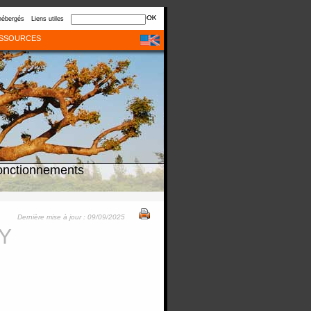
hébergés
Liens utiles
SSOURCES
onctionnements
Dernière mise à jour : 09/09/2025
OY