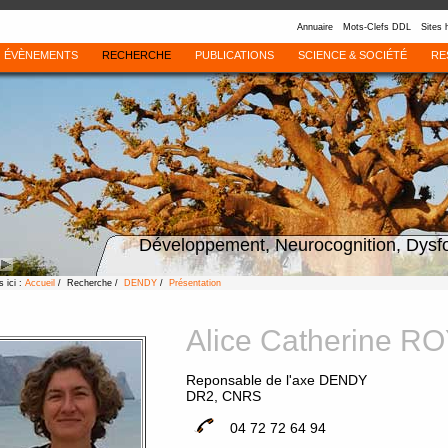
Annuaire
Mots-Clefs DDL
Sites 
ÉVÈNEMENTS
RECHERCHE
PUBLICATIONS
SCIENCE & SOCIÉTÉ
RE
Développement, Neurocognition, Dysf
 ici :
Accueil
/ Recherche /
DENDY
/
Présentation
Alice Catherine R
Reponsable de l'axe DENDY
DR2, CNRS
04 72 72 64 94