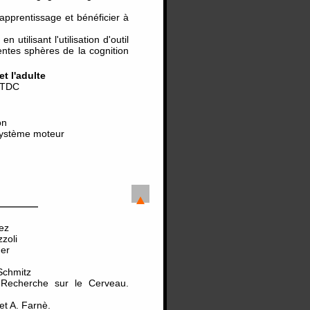
apprentissage et bénéficier à
utilisant l'utilisation d'outil
tes sphères de la cognition
t l'adulte
e TDC
on
 système moteur
ez
zoli
ger
Schmitz
 Recherche sur le Cerveau.
et A. Farnè.