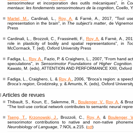
sensorimoteur et incorporation des outils mécaniques", in
Co
mentaux: les fondements sensorimoteurs de la cognition
, Coello, 
Martel, M.
, Cardinali, L.,
Roy, A.
& Farnè, A., 2017, "Tool us
representation in the brain", in
The subject’s matter
, de Vignemont
Press
Cardinali, L., Brozzoli, C., Frassinetti, F.,
Roy, A.
& Farnè, A., 201
role in plasticity of bodily and spatial representations", in
Too
McCormack, T. (ed), Oxford University Press
Fadiga, L.,
Roy, A.
, Fazio, P. & Craighero, L., 2007, "From hand a
speculations", in
Sensorimotor Foundations of Higher Cognition.
Kawato, M. (eds), ATTENTION AND PERFORMANCE XXII, Oxford U
Fadiga, L., Craighero, L. &
Roy, A.
, 2006, "Broca’s region: a speech
Broca’s region
, Grodzinsky, y. & Amunts, K. (eds), Oxford Universit
Articles de revues
Thibault, S., Koun, E., Salemme, R.,
Boulenger, V.
,
Roy, A.
& Brozz
"The tool-use cortical network contributes to semantic neural repr
Tseng, T.
,
Krzonowski, J.
, Brozzoli, C.,
Roy, A.
&
Boulenger, V
sensorimotor contributions to native and non-native phoneme
Neurobiology of Language
, 7:NOL.a.215.
(
pdf
)