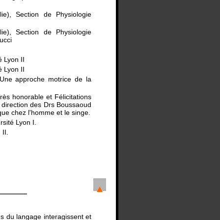
lie), Section de Physiologie
ie), Section de Physiologie
ucci
 Lyon II
 Lyon II
- Une approche motrice de la
ès honorable et Félicitations
la direction des Drs Boussaoud
ue chez l'homme et le singe.
sité Lyon I.
II.
s du langage interagissent et