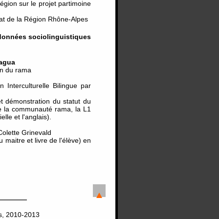
égion sur le projet partimoine
orat de la Région Rhône-Alpes
 données sociolinguistiques
ragua
ion du rama
Interculturelle Bilingue par
 démonstration du statut du
de la communauté rama, la L1
lle et l'anglais).
Colette Grinevald
aitre et livre de l'élève) en
es, 2010-2013