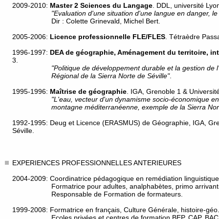
2009-2010:
Master 2 Sciences du Langage
. DDL, université Lyo
"Evaluation d'une situation d'une langue en danger, l
Dir : Colette Grinevald, Michel Bert.
2005-2006:
Licence professionnelle FLE/FLES
. Tétraèdre Passa
1996-1997:
DEA de géographie, Aménagement du territoire, int
3.
"Politique de développement durable et la gestion de l
Régional de la Sierra Norte de Séville"
.
1995-1996:
Maîtrise de géographie
. IGA, Grenoble 1 & Université
"L'eau, vecteur d'un dynamisme socio-économique en
montagne méditerranéenne, exemple de la Sierra Nort
1992-1995: Deug et Licence (ERASMUS) de Géographie, IGA, Gren
Séville.
EXPERIENCES PROFESSIONNELLES ANTERIEURES
2004-2009: Coordinatrice pédagogique en remédiation linguistiqu
Formatrice pour adultes, analphabètes, primo arrivants 
Responsable de Formation de formateurs.
1999-2008: Formatrice en français, Culture Générale, histoire-géo
Ecoles privées et centres de formation BEP, CAP, BA