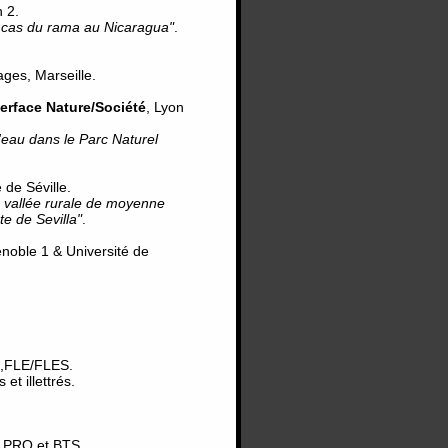
n 2.
e cas du rama au Nicaragua"
.
ges, Marseille.
erface Nature/Société
, Lyon
'eau dans le Parc Naturel
 de Séville.
 vallée rurale de moyenne
e de Sevilla"
.
oble 1 & Université de
e,FLE/FLES.
et illettrés.
.
C PRO et BTS.