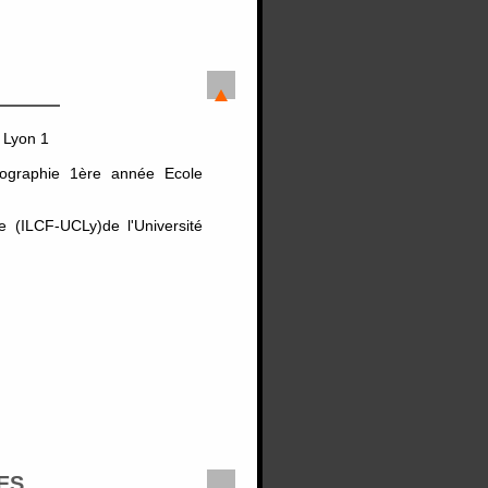
e Lyon 1
liographie 1ère année Ecole
e (ILCF-UCLy)de l'Université
ES