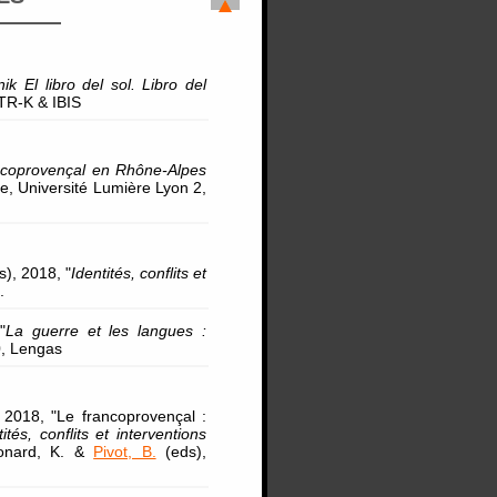
ik El libro del sol. Libro del
GTR-K & IBIS
rancoprovençal en Rhône-Alpes
e, Université Lumière Lyon 2,
), 2018, "
Identités, conflits et
.
"
La guerre et les langues :
0, Lengas
2018, "Le francoprovençal :
tités, conflits et interventions
éonard, K. &
Pivot, B.
(eds),