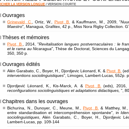
ICHER LA VERSION LONGUE
/ VERSION COURTE
Ouvrages
Grinevald, C.
, Ortiz, W.,
Pivot, B.
& Kauffmann, M., 2009, "
Nuun
Maestro
", Managua, Grafitex, 42 p., Miss Nora Rigby Collection. 
Thèses et mémoires
Pivot, B.
, 2014, "
Revitalisation langues postvernaculaires : le f
et le rama au Nicaragua
", Thèse de Doctorat, Sciences du Langag
350, 350 p.
Ouvrages édités
Alén Garabato, C., Boyer, H., Djordjevic Léonard, K. &
Pivot, B.
(eds
interventions sociolinguistiques
", Limoges, Lambert-Lucas, 552p. p
Djordjević Léonard, K., Kis-Marck, A. &
Pivot, B.
(eds), 2016, 
reconfigurations sociolinguistiques et adaptations didactiques,
", 8
Chapitres dans les ouvrages
Bichurina, N., Dunoyer, C., Meune, M.,
Pivot, B.
& Matthey, M., 
entre standardisation et intercompréhension spontanée", in
Iden
sociolinguistiques
, Alén Garabato, C., Boyer, H., Djordjevic L
Lambert-Lucas, pp. 109-144