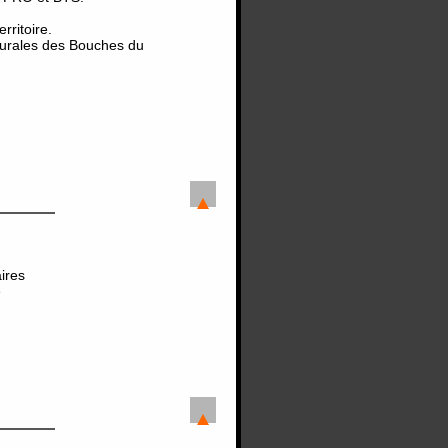
ritoire.
urales des Bouches du
ires
e