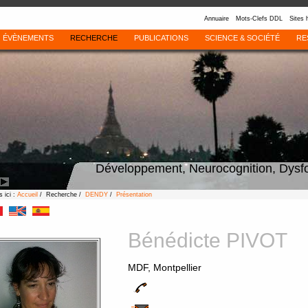
Annuaire
Mots-Clefs DDL
Sites 
ÉVÈNEMENTS
RECHERCHE
PUBLICATIONS
SCIENCE & SOCIÉTÉ
RE
Développement, Neurocognition, Dysf
 ici :
Accueil
/ Recherche /
DENDY
/
Présentation
Bénédicte PIVOT
MDF, Montpellier