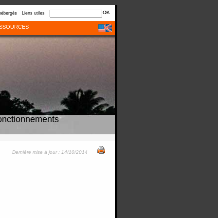
hébergés
Liens utiles
SSOURCES
onctionnements
Dernière mise à jour : 14/10/2014