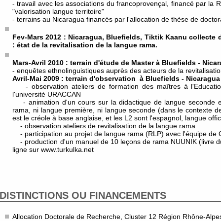
- travail avec les associations du francoprovençal, financé par la R
"valorisation langue territoire"
- terrains au Nicaragua financés par l'allocation de thèse de doct
Fev-Mars 2012 : Nicaragua, Bluefields, Tiktik Kaanu collecte
: état de la revitalisation de la langue rama.
Mars-Avril 2010 : terrain d'étude de Master à Bluefields - Nica
- enquêtes ethnolinguistiques auprès des acteurs de la revitalisat
Avril-Mai 2009 : terrain d'observation à Bluefields - Nicaragua
- observation ateliers de formation des maîtres à l'Education 
l'université URACCAN
- animation d'un cours sur la didactique de langue seconde et
rama, ni langue première, ni langue seconde (dans le contexte 
est le créole à base anglaise, et les L2 sont l'espagnol, langue officie
- observation ateliers de revitalisation de la langue rama
- participation au projet de langue rama (RLP) avec l'équipe de 
- production d'un manuel de 10 leçons de rama NUUNIK (livre du m
ligne sur www.turkulka.net
DISTINCTIONS OU FINANCEMENTS
Allocation Doctorale de Recherche, Cluster 12 Région Rhône-Alp