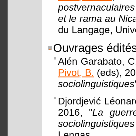
postvernaculaires
et le rama au Nic
du Langage, Unive
Ouvrages édité
Alén Garabato, C.
Pivot, B.
(eds), 20
sociolinguistiques
Djordjević Léonar
2016, "
La guerre
sociolinguistiqu
Lengas