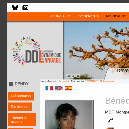
LABORATOIRE
ÉVÈNEMENTS
RECHERCHE
Déve
Vous êtes ici :
Accueil
/ Recherche /
DENDY
/
Présentation
DENDY
Présentation
Bénéd
Participants
MDF, Montpel
Thèmes et
actions