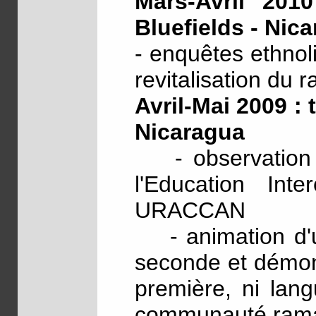
Mars-Avril 201
Bluefields - Nic
- enquêtes ethnol
revitalisation du 
Avril-Mai 2009 : 
Nicaragua
- observation a
l'Education Inter
URACCAN
- animation d'un
seconde et démons
première, ni lan
communauté rama, 