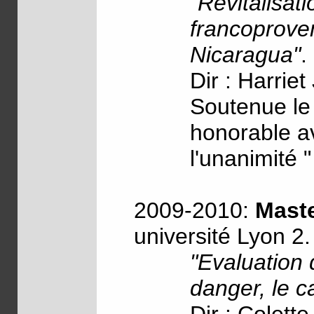
"Revitalisat
francoprove
Nicaragua"
.
Dir : Harriet
Soutenue le
honorable av
l'unanimité "
2009-2010:
Mast
université Lyon 2.
"Evaluation 
danger, le 