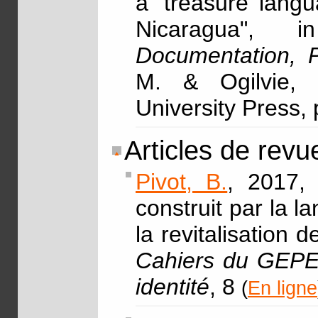
a 'treasure lang
Nicaragua",
Documentation, P
M. & Ogilvie, 
University Press,
Articles de revu
Pivot, B.
, 2017, 
construit par la 
la revitalisation 
Cahiers du GEPE 
identité
, 8
(
En ligne