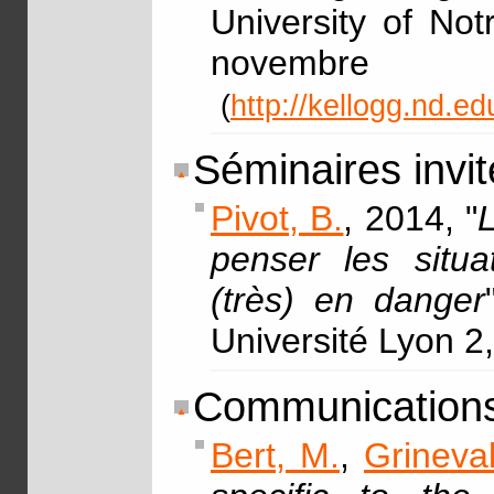
University of No
nove
(
http://kellogg.nd.e
Séminaires invit
Pivot, B.
, 2014, "
penser les situa
(très) en danger
Université Lyon 2,
Communication
Bert, M.
,
Grineva