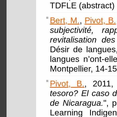
TDFLE (abstract)
Bert, M.
,
Pivot, B.
subjectivité, 
revitalisation d
Désir de langues,
langues n’ont-ell
Montpellier, 14-1
Pivot, B.
, 2011,
tesoro? El caso d
de Nicaragua.
", 
Learning Indige