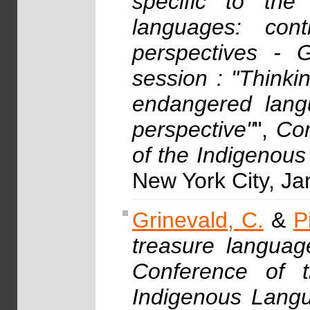
specific to the
languages: con
perspectives - G
session : "Thinki
endangered lang
perspective"
",
Con
of the Indigenou
New York City, Ja
Grinevald, C.
&
P
treasure langua
Conference of 
Indigenous Langu