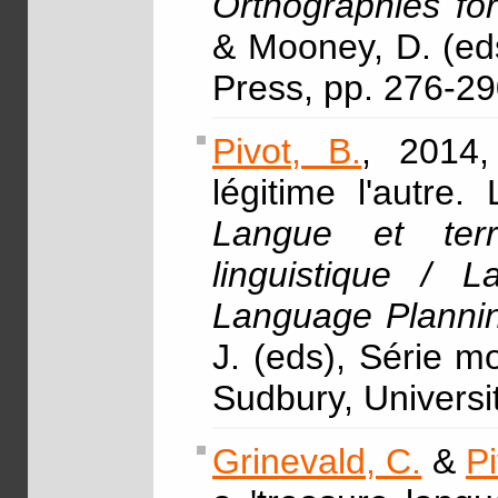
Orthographies f
& Mooney, D. (ed
Press, pp. 276-2
Pivot, B.
, 2014,
légitime l'autre
Langue et terr
linguistique / 
Language Planni
J. (eds), Série 
Sudbury, Universi
Grinevald, C.
&
Pi