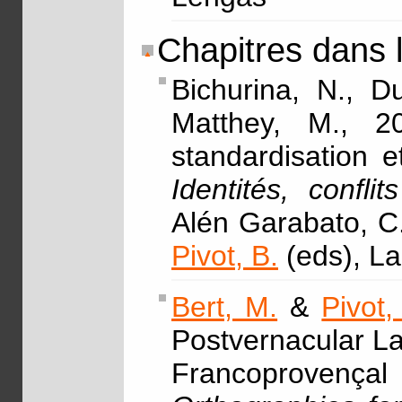
Chapitres dans 
Bichurina, N., 
Matthey, M., 2
standardisation 
Identités, conflit
Alén Garabato, C.
Pivot, B.
(eds), L
Bert, M.
&
Pivot,
Postvernacular L
Francoprovenç