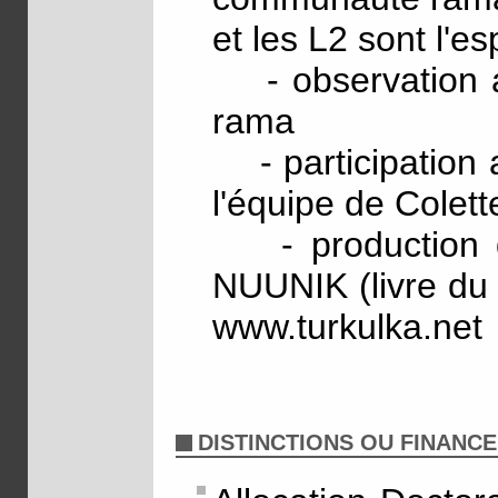
et les L2 sont l'es
- observation ate
rama
- participation 
l'équipe de Colett
- production d
NUUNIK (livre du m
www.turkulka.net
DISTINCTIONS OU FINANC