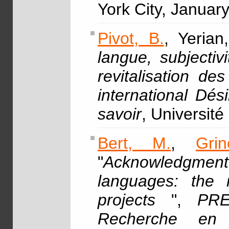
York City, Januar
Pivot, B.
, Yerian
langue, subjectiv
revitalisation d
international Dés
savoir
, Université
Bert, M.
,
Gri
"
Acknowledgment
languages: the r
projects
",
PRE
Recherche en L