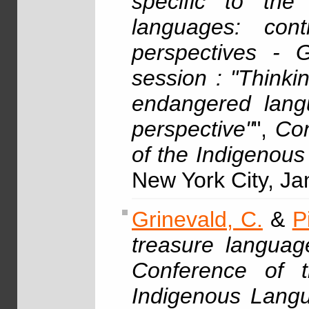
specific to the
languages: con
perspectives - G
session : "Thinki
endangered lang
perspective"
",
Con
of the Indigenou
New York City, Ja
Grinevald, C.
&
P
treasure langua
Conference of 
Indigenous Langu