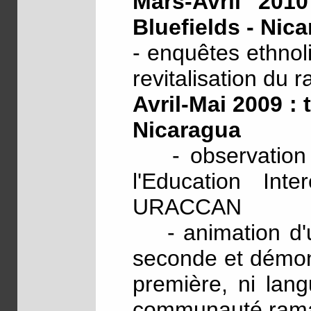
Mars-Avril 201
Bluefields - Nic
- enquêtes ethnol
revitalisation du 
Avril-Mai 2009 : 
Nicaragua
- observation a
l'Education Inter
URACCAN
- animation d'un
seconde et démons
première, ni lan
communauté rama, 