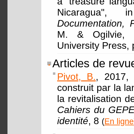
a 'treasure lang
Nicaragua",
Documentation, P
M. & Ogilvie, 
University Press,
Articles de revu
Pivot, B.
, 2017, 
construit par la 
la revitalisation 
Cahiers du GEPE 
identité
, 8
(
En ligne