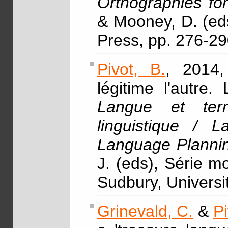
Orthographies f
& Mooney, D. (ed
Press, pp. 276-2
Pivot, B.
, 2014,
légitime l'autre
Langue et terr
linguistique / 
Language Planni
J. (eds), Série 
Sudbury, Universi
Grinevald, C.
&
Pi