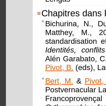
Chapitres dans 
Bichurina, N., 
Matthey, M., 2
standardisation 
Identités, conflit
Alén Garabato, C.
Pivot, B.
(eds), L
Bert, M.
&
Pivot,
Postvernacular L
Francoprovenç