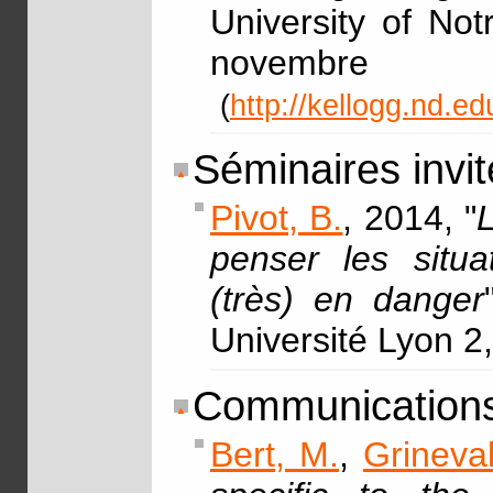
University of No
nove
(
http://kellogg.nd.e
Séminaires invit
Pivot, B.
, 2014, "
penser les situa
(très) en danger
Université Lyon 2,
Communication
Bert, M.
,
Grineva