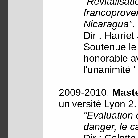
"Revitalisat
francoprove
Nicaragua"
.
Dir : Harriet
Soutenue le
honorable av
l'unanimité "
2009-2010:
Mast
université Lyon 2.
"Evaluation 
danger, le 