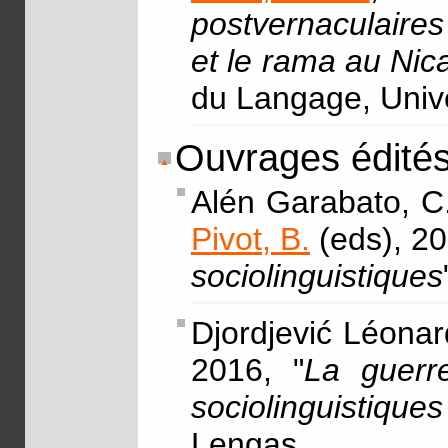
postvernaculaires
et le rama au Nic
du Langage, Unive
Ouvrages édité
Alén Garabato, C.
Pivot, B.
(eds), 20
sociolinguistiques
Djordjević Léonar
2016, "
La guerre
sociolinguistiqu
Lengas