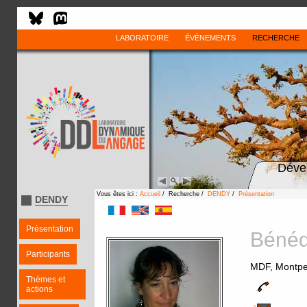
LABORATOIRE
ÉVÈNEMENTS
RECHERCHE
Déve
Vous êtes ici :
Accueil
/ Recherche /
DENDY
/
Présentation
DENDY
Présentation
Bénéd
Participants
MDF, Montpel
Thèmes et
actions