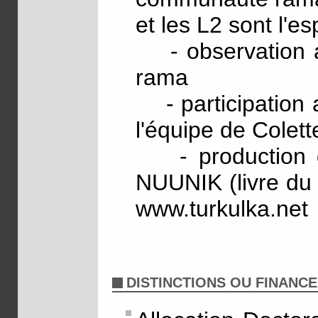
et les L2 sont l'es
- observation ate
rama
- participation 
l'équipe de Colett
- production d
NUUNIK (livre du m
www.turkulka.net
DISTINCTIONS OU FINANC