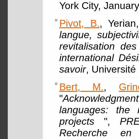
York City, Januar
Pivot, B.
, Yerian
langue, subjectiv
revitalisation d
international Dés
savoir
, Université
Bert, M.
,
Gri
"
Acknowledgment
languages: the r
projects
",
PRE
Recherche en L