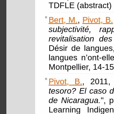
TDFLE (abstract)
Bert, M.
,
Pivot, B.
subjectivité, 
revitalisation d
Désir de langues,
langues n’ont-ell
Montpellier, 14-1
Pivot, B.
, 2011,
tesoro? El caso d
de Nicaragua.
", 
Learning Indige