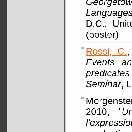
Georgetow
Languages
D.C., Uni
(poster)
Rossi, C.
,
Events an
predicates
Seminar
, 
Morgenste
2010, "
Un
l’expres