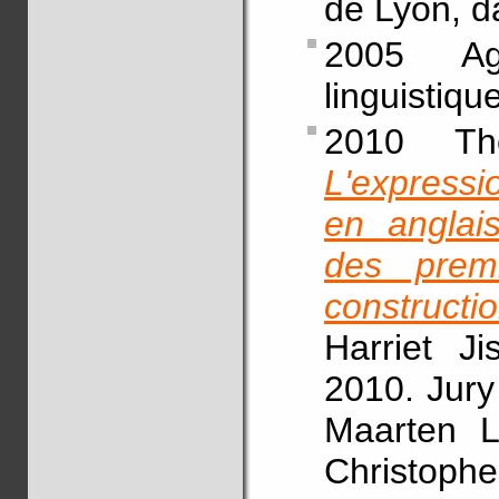
de Lyon, da
2005 Agr
linguistique
2010 Thè
L'expressi
en anglais
des prem
construct
Harriet J
2010. Jury
Maarten L
Christophe