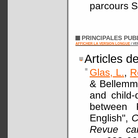
parcours S
PRINCIPALES PUB
AFFICHER LA VERSION LONGUE
/ V
Articles d
Glas, L.
,
R
& Bellemmo
and child-
between F
English",
C
Revue can