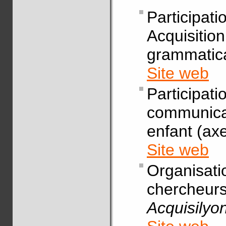
Particip
Acquis
grammatica
Site web
Particip
communica
enfant (ax
Site web
Organis
chercheur
Acquisilyo