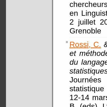
chercheurs
en Linguis
2 juillet 
Grenoble
Rossi, C.
&
et méthode
du langage
statistiqu
Journées
statistiqu
12-14 mars
B. (eds), 