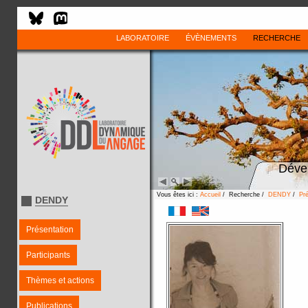
LABORATOIRE
ÉVÈNEMENTS
RECHERCHE
Déve
Vous êtes ici :
Accueil
/ Recherche /
DENDY
/
Pré
DENDY
Présentation
Participants
Thèmes et actions
Publications