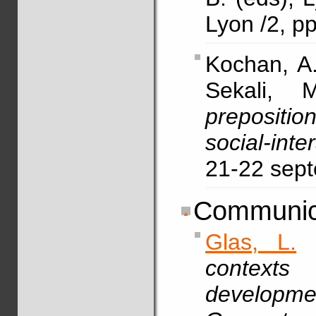
Lyon /2, p
Kochan, A.
Sekali, 
prepositi
social-inte
21-22 sep
Communic
Glas, L.
context
developme