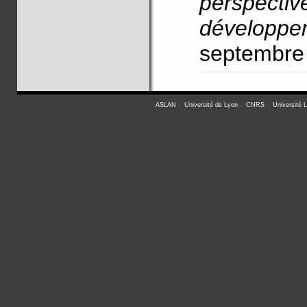
perspec
développe
septembre
ASLAN
-
Université de Lyon
-
CNRS
-
Université 