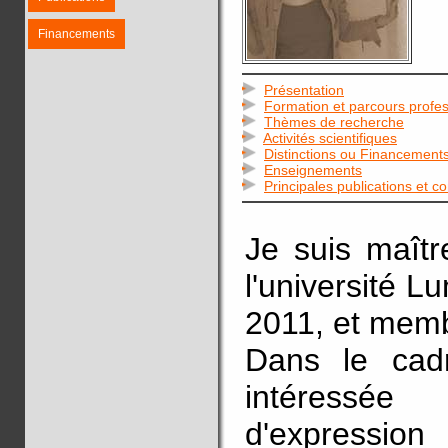
Financements
Présentation
Formation et parcours profes
Thèmes de recherche
Activités scientifiques
Distinctions ou Financement
Enseignements
Principales publications et c
Je suis maîtr
l'université 
2011, et memb
Dans le cad
intéressé
d'expressi