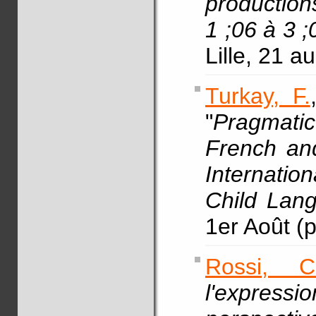
productio
1 ;06 à 3 
Lille, 21 a
Turkay, F.
"
Pragmatic
French and
Internatio
Child La
1er Août (p
Rossi, C
l'expre