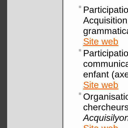
Particip
Acquis
grammatica
Site web
Particip
communica
enfant (ax
Site web
Organis
chercheur
Acquisilyo