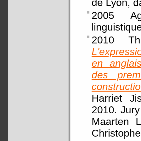
de Lyon, da
2005 Agr
linguistique
2010 Thè
L'expressi
en anglais
des prem
construct
Harriet J
2010. Jury
Maarten L
Christophe