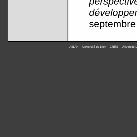
perspec
développe
septembre
ASLAN
-
Université de Lyon
-
CNRS
-
Université 