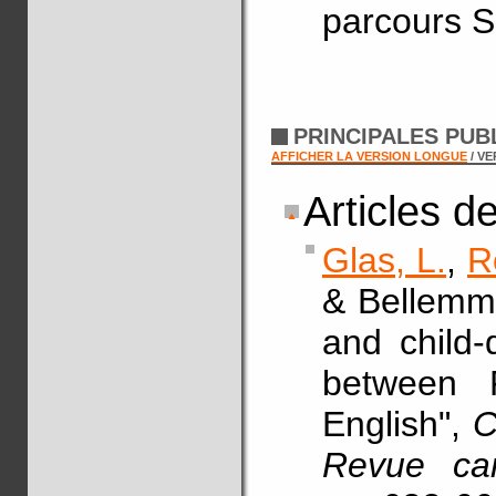
parcours S
PRINCIPALES PUB
AFFICHER LA VERSION LONGUE
/ V
Articles d
Glas, L.
,
R
& Bellemmo
and child-
between F
English",
C
Revue can