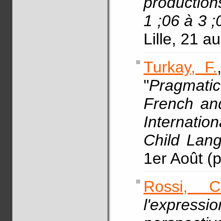
productio
1 ;06 à 3 
Lille, 21 a
Turkay, F.
"
Pragmatic
French and
Internatio
Child La
1er Août (p
Rossi, C
l'expre