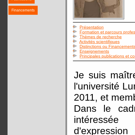
Financements
Présentation
Formation et parcours profes
Thèmes de recherche
Activités scientifiques
Distinctions ou Financement
Enseignements
Principales publications et c
Je suis maîtr
l'université 
2011, et memb
Dans le cad
intéressé
d'expressi