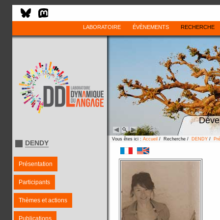
LABORATOIRE
ÉVÈNEMENTS
RECHERCHE
Déve
Vous êtes ici :
Accueil
/ Recherche /
DENDY
/
Pré
DENDY
Présentation
Participants
Thèmes et actions
Publications