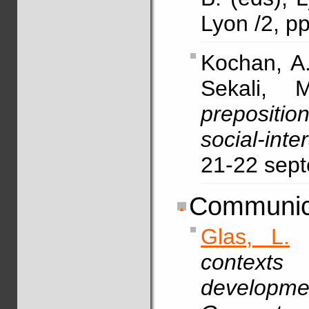
Lyon /2, p
Kochan, A.
Sekali, 
prepositi
social-inte
21-22 sep
Communic
Glas, L.
context
developme