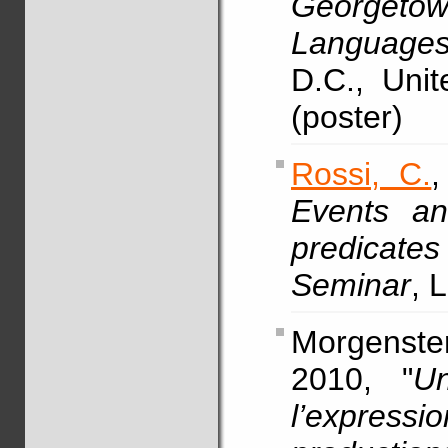
Georgetow
Languages
D.C., Uni
(poster)
Rossi, C.
,
Events an
predicates
Seminar
, 
Morgenste
2010, "
Un
l’expres