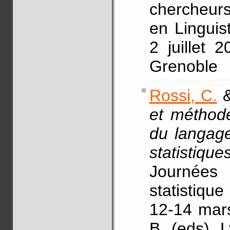
chercheurs
en Linguis
2 juillet 
Grenoble
Rossi, C.
&
et méthode
du langage
statistiqu
Journées
statistiqu
12-14 mars
B. (eds), 