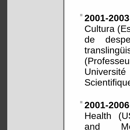
2001-2003
Cultura (E
de desper
translingü
(Profess
Universit
Scientifiqu
2001-200
Health (U
and Mor