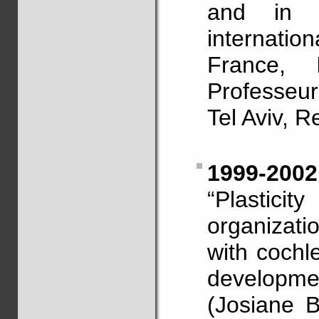
and in di
internati
France, 
Professeu
Tel Aviv, 
1999-2002
“Plastici
organizati
with cochl
developme
(Josiane B