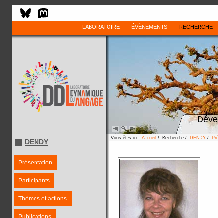
LABORATOIRE
ÉVÈNEMENTS
RECHERCHE
Déve
Vous êtes ici :
Accueil
/ Recherche /
DENDY
/
Pré
DENDY
Présentation
Participants
Thèmes et actions
Publications