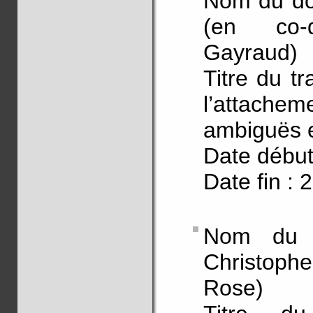
Nom du do
(en co-d
Gayraud)
Titre du tr
l’attachem
ambiguës e
Date début
Date fin : 
Nom du 
Christoph
Rose)