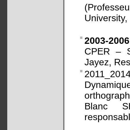
(Professe
University
2003-20
CPER – S
Jayez, Res
2011_201
Dynami
orthogra
Blanc S
responsabl