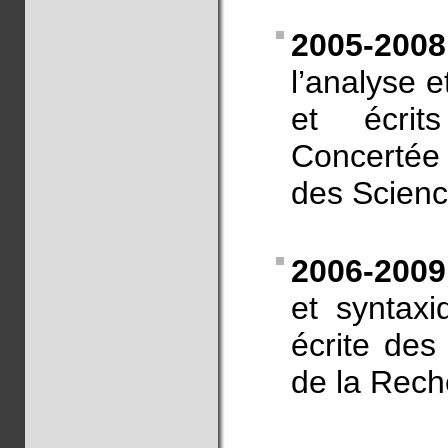
2005-20
l’analyse e
et écrit
Concertée I
des Scienc
2006-200
et syntaxi
écrite des
de la Rec