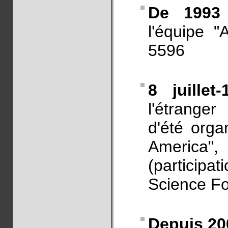
De 1993
l'équipe "
5596
8 juille
l'étranger
d'été orga
America",
(particip
Science Fo
Depuis 20