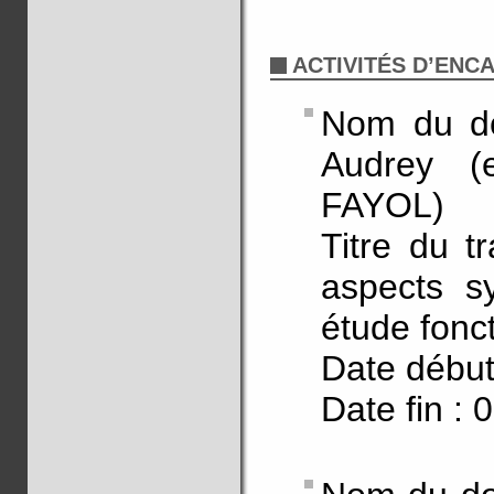
ACTIVITÉS D’EN
Nom du d
Audrey (e
FAYOL)
Titre du tr
aspects sy
étude fonc
Date début
Date fin : 