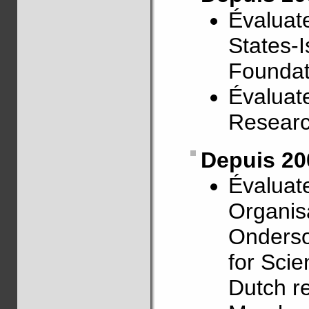
Évaluate
States-I
Foundat
Évaluate
Researc
Depuis 20
Évaluat
Organis
Onderso
for Sci
Dutch r