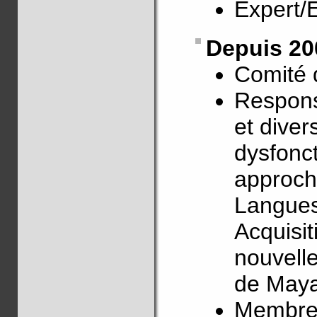
Expert/
Depuis 20
Comité 
Respons
et diver
dysfonc
approch
Langues,
Acquisi
nouvelle
de May
Membre