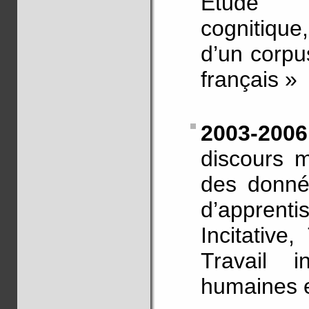
Étude li
cognitique
d’un corpu
français »
2003-200
discours m
des donné
d’appren
Incitative,
Travail i
humaines e