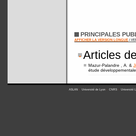
PRINCIPALES PUB
AFFICHER LA VERSION LONGUE
/ V
Articles d
Mazur-Palandre , A. &
J
étude développementale
ASLAN
-
Université de Lyon
-
CNRS
-
Université 