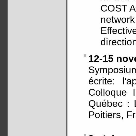
COST Ac
network
Effectiv
directi
12-15 nov
Symposium
écrite: l
Colloque I
Québec : L
Poitiers, F