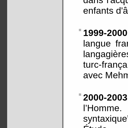
dans l'acq
enfants d'â
1999-20
langue fra
langagièr
turc-franç
avec Mehme
2000-20
l’Homme. 
syntaxique