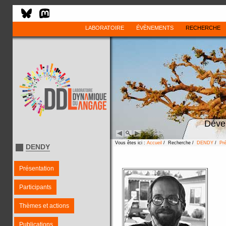
LABORATOIRE
ÉVÈNEMENTS
RECHERCHE
Déve
Vous êtes ici :
Accueil
/ Recherche /
DENDY
/
Pré
DENDY
Présentation
Participants
Thèmes et actions
Publications