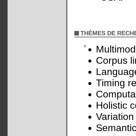
THÈMES DE RECH
Multimod
Corpus li
Language
Timing re
Computat
Holistic 
Variatio
Semantic