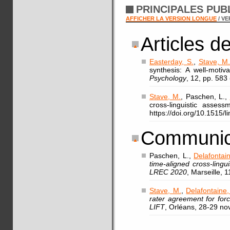
PRINCIPALES PUB
AFFICHER LA VERSION LONGUE
/ V
Articles d
Easterday, S.
,
Stave, M
synthesis: A well-motiv
Psychology
, 12, pp. 583
Stave, M.
, Paschen, L.,
cross-linguistic asses
https://doi.org/10.1515/
Communic
Paschen, L.,
Delafontain
time-aligned cross-ling
LREC 2020
, Marseille, 
Stave, M.
,
Delafontaine,
rater agreement for for
LIFT
, Orléans, 28-29 n