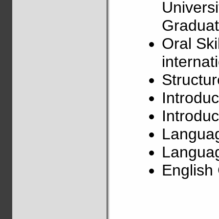
Univers
Graduat
Oral Ski
internat
Structu
Introduc
Introduc
Langua
Languag
Englis