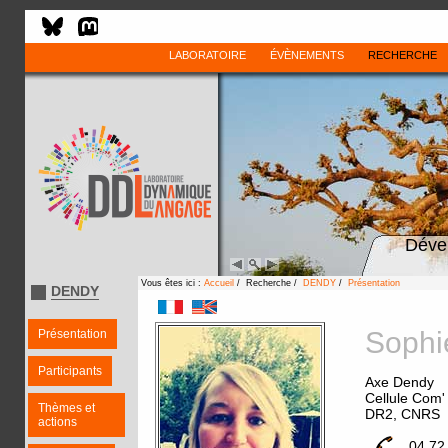
LABORATOIRE
ÉVÈNEMENTS
RECHERCHE
Déve
Vous êtes ici :
Accueil
/ Recherche /
DENDY
/
Présentation
DENDY
Soph
Présentation
Participants
Axe Dendy
Cellule Com' 
Thèmes et
DR2, CNRS
actions
04 72 