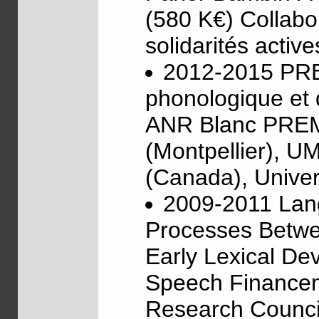
(580 K€) Collabo
solidarités activ
2012-2015 PRE
phonologique et 
ANR Blanc PREMS
(Montpellier), U
(Canada), Univer
2009-2011 Lan
Processes Betwe
Early Lexical De
Speech Financeme
Research Council