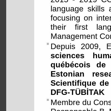
language skills
focusing on inter
their first l
Management Com
Depuis 2009, 
sciences hu
québécois de r
Estonian res
Scientifique d
DFG-TÜBİTAK
Membre du Con