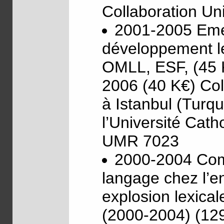
Collaboration Un
2001-2005 Emer
développement l
OMLL, ESF, (45 K
2006 (40 K€) Coll
à Istanbul (Turqu
l’Université Cat
UMR 7023
2000-2004 Comp
langage chez l’en
explosion lexic
(2000-2004) (129