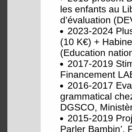
les enfants au L
d’évaluation (D
2023-2024 Plu
(10 K€) + Habine
(Education natio
2017-2019 Stim
Financement LA
2016-2017 Eval
grammatical chez
DGSCO, Ministère
2015-2019 Proj
Parler Bambin’. 