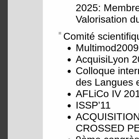
2025: Membre 
Valorisation 
Comité scientifiq
Multimod2009
AcquisiLyon 
Colloque inte
des Langues e
AFLiCo IV 20
ISSP’11
ACQUISITIO
CROSSED PE