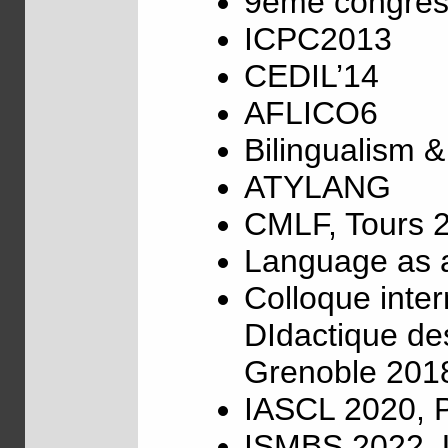
9ème congrès 
ICPC2013
CEDIL’14
AFLICO6
Bilingualism &
ATYLANG
CMLF, Tours 
Language as a
Colloque inte
DIdactique de
Grenoble 201
IASCL 2020, P
ISMBS 2022, U