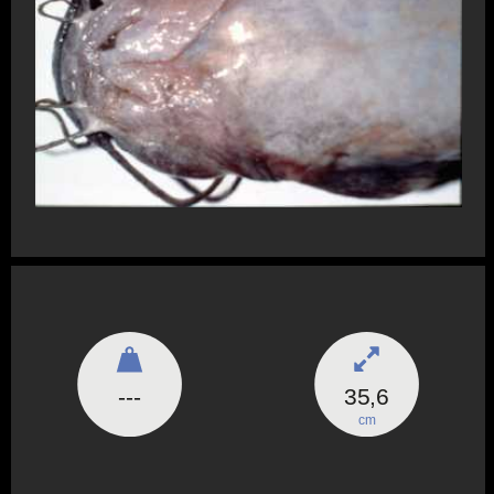
---
35,6
cm