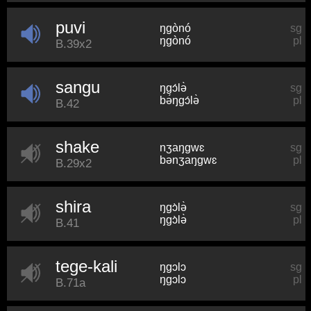
puvi
ŋɡònó
sg
ŋɡònó
pl
B.39x2
sangu
ŋɡɔ́lə̀
sg
bə́ŋɡɔ́lə̀
pl
B.42
shake
nʒaŋɡwɛ
sg
bənʒaŋɡwɛ
pl
B.29x2
shira
ŋɡɔ̀lə̀
sg
ŋɡɔ̀lə̀
pl
B.41
tege-kali
ŋɡɔlɔ
sg
ŋɡɔlɔ
pl
B.71a