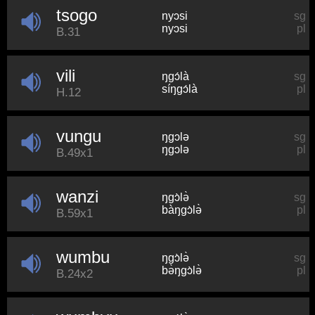
tsogo
nyɔsi
sg
nyɔsi
pl
B.31
vili
ŋɡɔ́là
sg
síŋɡɔ́là
pl
H.12
vungu
ŋɡɔlə
sg
ŋɡɔlə
pl
B.49x1
wanzi
ŋɡɔ̀lə̀
sg
bàŋɡɔ̀lə̀
pl
B.59x1
wumbu
ŋɡɔ̀lə̀
sg
bə̀ŋɡɔ̀lə̀
pl
B.24x2