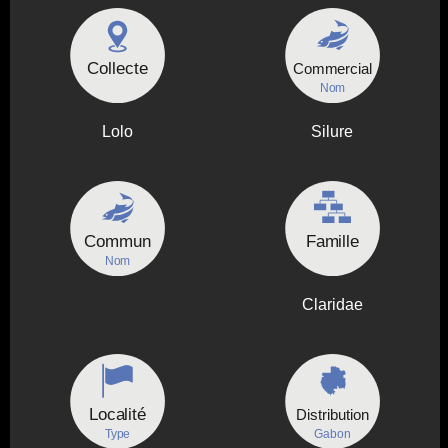
Collecte
Commercial
Nom
Lolo
Silure
Commun
Famille
Nom
Claridae
Localité
Distribution
Type
Gabon