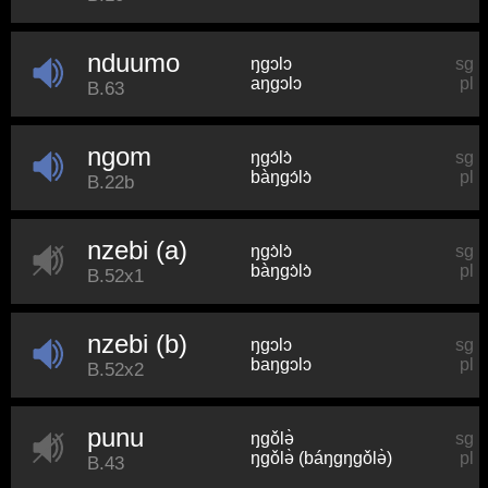
nduumo
ŋɡɔlɔ
sg
aŋɡɔlɔ
pl
B.63
ngom
ŋɡɔ́lɔ̀
sg
bàŋɡɔ́lɔ̀
pl
B.22b
nzebi (a)
ŋɡɔ̀lɔ̀
sg
bàŋɡɔ̀lɔ̀
pl
B.52x1
nzebi (b)
ŋɡɔlɔ
sg
baŋɡɔlɔ
pl
B.52x2
punu
ŋɡǒlə̀
sg
ŋɡǒlə̀ (báŋɡŋɡǒlə̀)
pl
B.43