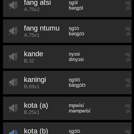
fang atsi
ŋɡɔ̀l
sg
bə̀ŋɡɔ̀l
pl
A.75x2
fang ntumu
ŋɡɔ̀ɔ̀
sg
bə̀ŋɡɔ̀ɔ̀
pl
A.75x1
kande
nyɔsi
sg
dinyɔsi
pl
B.32
kaningi
ŋɡɔ̀lɔ̀
sg
bàŋɡɔ̀lɔ̀
pl
B.69x1
kota (a)
mpwísí
sg
mə̀mpwísí
pl
B.25x1
kota (b)
ŋɡɔ́lɔ̀
sg