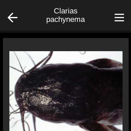
fish
Clarias
pachynema