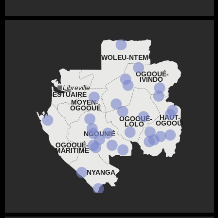
WOLEU-NTEM
OGOOUÉ-
IVINDO
Libreville
ESTUAIRE
MOYEN-
OGOOUÉ
HAUT-
OGOOUÉ-
OGOOUÉ
LOLO
NGOUNIÉ
OGOOUÉ-
MARITIME
NYANGA