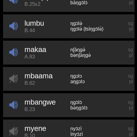
bàŋɡɔ́lɔ̀
pl
B.25x2
lumbu
ŋɡɔ́lə̀
sg
ŋɡɔ́lə̀ (tsìŋɡɔ́lə̀)
pl
B.44
makaa
nʃàŋɡə̀
sg
bə̀nʃàŋɡə̀
pl
A.83
mbaama
ŋɡɔlɔ
sg
aŋɡɔlɔ
pl
B.62
mbangwe
ŋɡɔ̀lɔ̀
sg
bə̀ŋɡɔ̀lɔ̀
pl
B.23
myene
nyɔ́zì
sg
ìnyɔ́zì
pl
B.10