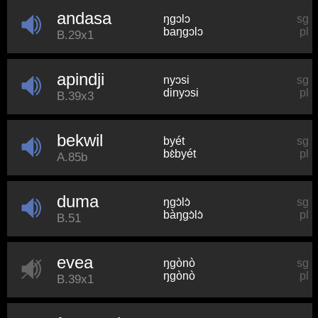
andasa
ŋɡɔlɔ
sg
baŋɡɔlɔ
pl
B.29x1
apindji
nyɔsi
sg
dinyɔsi
pl
B.39x3
bekwil
byét
sg
bɛ̀byét
pl
A.85b
duma
ŋɡɔ̀lɔ̀
sg
bàŋɡɔ̀lɔ̀
pl
B.51
evea
ŋɡònò
sg
ŋɡònò
pl
B.39x1