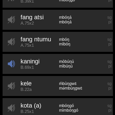
B.39x1
fang atsi
mbóŋá
sg
mbóŋá
pl
A.75x2
fang ntumu
mbóŋ
sg
mìbóŋ
pl
A.75x1
kaningi
mòbúŋú
sg
mìbúŋú
pl
B.69x1
kele
ḿbùŋɡwɛ̀
sg
mə́mbùŋɡwɛ̀
pl
B.22a
kota (a)
mbóŋɡó
sg
mìmbóŋɡó
pl
B.25x1