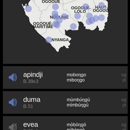
OGOOUÉ
HAUT-
OGOOUÉ-
OGOOUÉ
LOLO
NGOUNIÉ
OGOOUÉ-
MARITIME
NYANGA
apindji
moboŋɡo
sg
miboŋɡo
pl
B.39x3
duma
mùmbúŋɡú
sg
mìmbúŋɡú
pl
B.51
evea
mòbòŋɡò
sg
mìbòŋɡò
pl