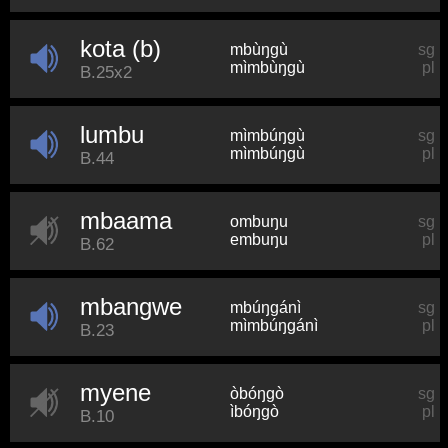
kota (b)
mbùŋɡù
sg
mìmbùŋɡù
pl
B.25x2
lumbu
mìmbúŋɡù
sg
mìmbúŋɡù
pl
B.44
mbaama
ombuŋu
sg
embuŋu
pl
B.62
mbangwe
mbúŋɡánì
sg
mìmbúŋɡánì
pl
B.23
myene
òbóŋɡò
sg
ìbóŋɡò
pl
B.10