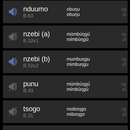
nduumo
obuŋu
sg
ebuŋu
pl
B.63
nzebi (a)
múmbùŋɡù
sg
mímbùŋɡù
pl
B.52x1
nzebi (b)
mumbuŋɡu
sg
mimbuŋɡu
pl
B.52x2
punu
múmbùŋɡù
sg
mímbùŋɡù
pl
B.43
tsogo
moboŋɡo
sg
miboŋɡo
pl
B.31