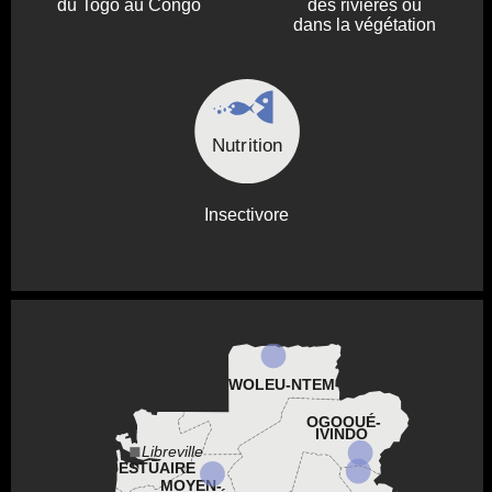
du Togo au Congo
des rivières ou
dans la végétation
Nutrition
Insectivore
WOLEU-NTEM
OGOOUÉ-
IVINDO
Libreville
ESTUAIRE
MOYEN-