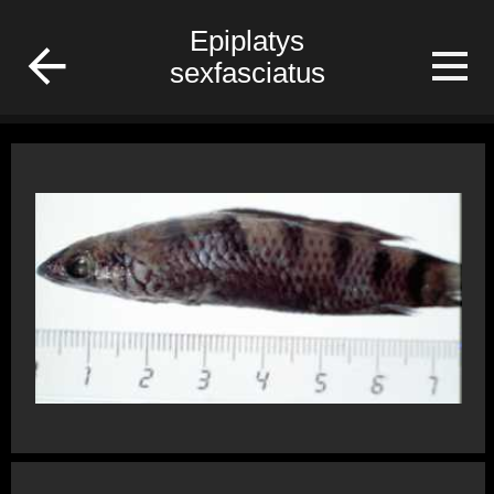
fish
Epiplatys
sexfasciatus