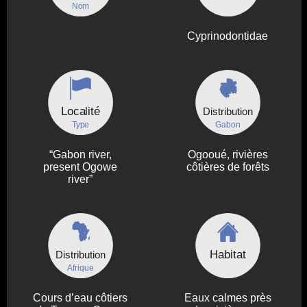
Nom
Cyprinodontidae
Localité
Distribution
Type
Gabon
“Gabon river,
Ogooué, rivières
present Ogowe
côtières de forêts
river”
Habitat
Distribution
Afrique
Cours d’eau côtiers
Eaux calmes près