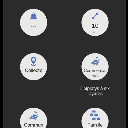
---
10
cm
Collecte
Commercial
Nom
Epiplatys à six
rayures
Commun
Famille