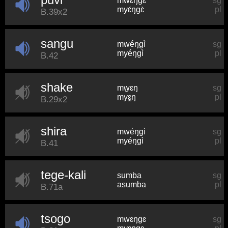
mwɛ́ŋɡɛ̀
sg
myɛ́ŋɡɛ̀
pl
B.39x2
sangu
mwéŋɡì
sg
myéŋɡì
pl
B.42
shake
mw̰ɛŋ
sg
myɛ̰ŋ
pl
B.29x2
shira
mwéŋɡì
sg
myéŋɡì
pl
B.41
tege-kali
sumba
sg
asumba
pl
B.71a
tsogo
mwɛŋɡɛ
sg