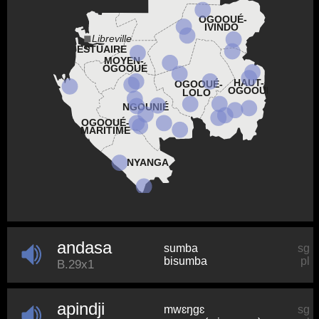
OGOOUÉ-
IVINDO
Libreville
ESTUAIRE
MOYEN-
OGOOUÉ
HAUT-
OGOOUÉ-
OGOOUÉ
LOLO
NGOUNIÉ
OGOOUÉ-
MARITIME
NYANGA
andasa
sumba
sg
bisumba
pl
B.29x1
apindji
mwɛŋɡɛ
sg