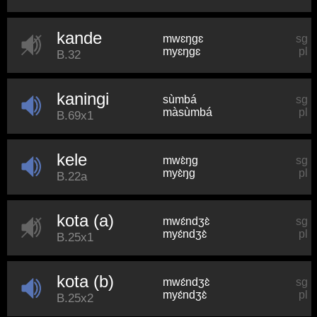
kande
mwɛŋɡɛ
sg
myɛŋɡɛ
pl
B.32
kaningi
sùmbá
sg
màsùmbá
pl
B.69x1
kele
mwɛ̀ŋɡ
sg
myɛ̀ŋɡ
pl
B.22a
kota (a)
mwɛ́ndʒɛ̀
sg
myɛ́ndʒɛ̀
pl
B.25x1
kota (b)
mwɛ́ndʒɛ̀
sg
myɛ́ndʒɛ̀
pl
B.25x2