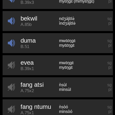
myɛŋɡɛ (mimyɛŋɡɛ)
pl
B.39x3
bekwil
ndʒáʃɛ̀lə̀
sg
ìndʒáʃɛ̀lə̀
pl
A.85b
duma
mwɛ́ɛ́ŋɡɛ̀
sg
myɛ́ɛ́ŋɡɛ̀
pl
B.51
evea
mwɛ̀ŋɡɛ̀
sg
myɛ̀ŋɡɛ̀
pl
B.39x1
fang atsi
ǹsùl
sg
mìnsùl
pl
A.75x2
fang ntumu
ǹsòó
sg
mìnsòó
pl
A.75x1