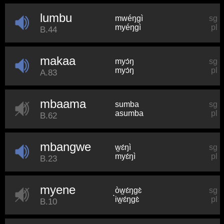
lumbu
mwéŋɡì
sg
myéŋɡì
pl
B.44
makaa
myɔ́ŋ
sg
myɔ́ŋ
pl
A.83
mbaama
sumba
sg
asumba
pl
B.62
mbangwe
w̰ɛ́ŋì
sg
myɛ́ŋì
pl
B.23
myene
òw̰ɛ́ŋɡɛ̀
sg
̀̀iw̰ɛ́ŋɡɛ̀
pl
B.10