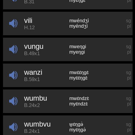
myɛŋɡɛ
pl
B.31
vili
mwéndʒì
sg
myéndʒì
pl
H.12
vungu
mweŋɡi
sg
myeŋɡi
pl
B.49x1
wanzi
mwɛ́ɛ́ŋɡɛ̀
sg
myɛ́ɛ́ŋɡɛ̀
pl
B.59x1
wumbu
mwɛ́ndzɛ̀
sg
myɛ́ndzɛ̀
pl
B.24x2
wumbvu
w̰ɛ́ŋɡə̀
sg
myɛ́ŋɡə̀
pl
B.24x1