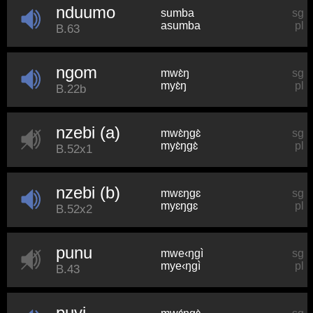
nduumo
sumba
sg
asumba
pl
B.63
ngom
mwɛ̀ŋ
sg
myɛ̀ŋ
pl
B.22b
nzebi (a)
mwɛ̀ŋɡɛ̀
sg
myɛ̀ŋɡɛ̀
pl
B.52x1
nzebi (b)
mwɛŋɡɛ
sg
myɛŋɡɛ
pl
B.52x2
punu
mwe‹ŋɡì
sg
mye‹ŋɡì
pl
B.43
puvi