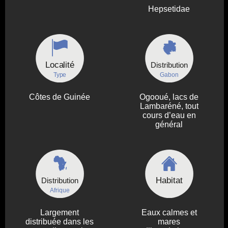
Hepsetidae
Localité
Distribution
Type
Gabon
Côtes de Guinée
Ogooué, lacs de
Lambaréné, tout
cours d’eau en
général
Habitat
Distribution
Afrique
Largement
Eaux calmes et
distribuée dans les
mares