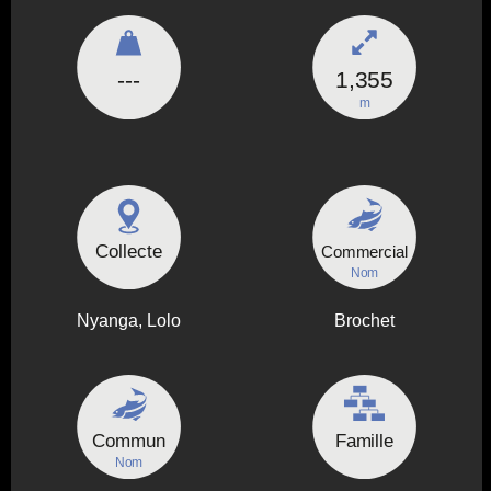
---
1,355
m
Collecte
Commercial
Nom
Nyanga, Lolo
Brochet
Commun
Famille
Nom