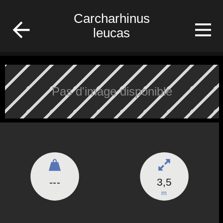
fish
Carcharhinus
leucas
Pas d'image disponible
---
3,5
m