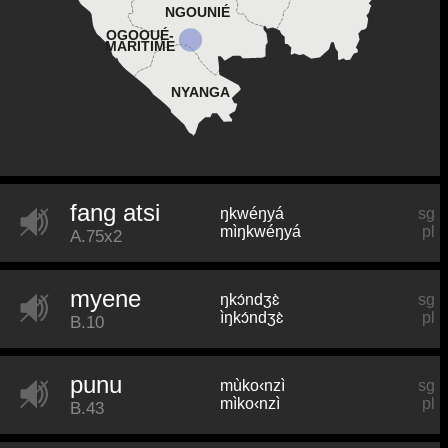
NGOUNIÉ
OGOOUÉ-
MARITIME
NYANGA
fang atsi
ŋkwéŋyá
sg
mìŋkwéŋyá
pl
A.75x2
myene
ŋkɔ́ndʒɛ̀
sg
ìŋkɔ́ndʒɛ̀
pl
B.10
punu
mùko‹nzì
sg
mìko‹nzì
pl
B.43