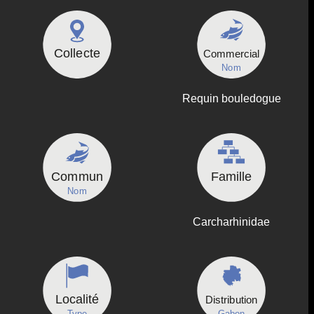
Collecte
Commercial
Nom
Requin bouledogue
Commun
Famille
Nom
Carcharhinidae
Localité
Distribution
Type
Gabon