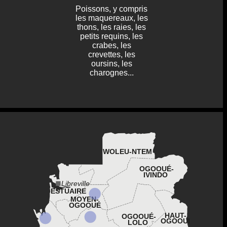
Poissons, y compris
les maquereaux, les
thons, les raies, les
petits requins, les
crabes, les
crevettes, les
oursins, les
charognes...
WOLEU-NTEM
OGOOUÉ-
IVINDO
Libreville
ESTUAIRE
MOYEN-
OGOOUÉ
HAUT-
OGOOUÉ-
OGOOUÉ
LOLO