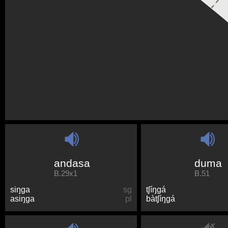
andasa
duma
B.29x1
B.51
siŋɡa
sg
tʃíŋɡá
asiŋɡa
pl
bàtʃíŋɡá