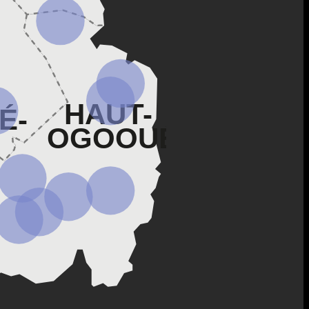
HAUT-
É-
OGOOUÉ