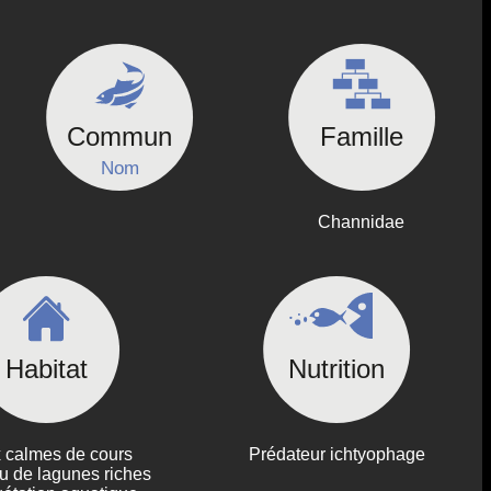
Commun
Famille
Nom
Channidae
Habitat
Nutrition
 calmes de cours
Prédateur ichtyophage
u de lagunes riches