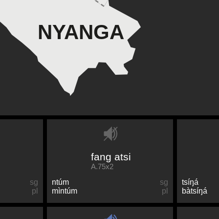
NYANGA
fang atsi
A.75x2
sg
ntúm
sg
tsíŋá
pl
mìntúm
pl
bàtsíŋá