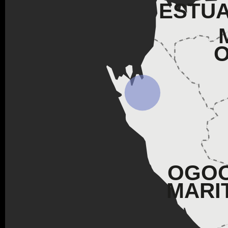
ESTUA
OGOO
MARI