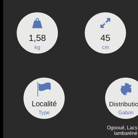
1,58
45
kg
cm
Localité
Distributi
Type
Gabon
Ogooué, Lacs
lambaréné