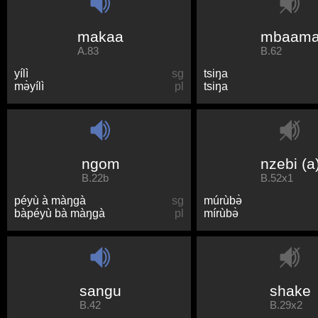
makaa
mbaam
A.83
B.62
yílì
sg
tsiŋa
mə̀yílì
pl
tsiŋa
ngom
nzebi (a
B.22b
B.52x1
péyù à màŋɡà
sg
múrùbə̀
bàpéyù bà màŋɡà
pl
mírùbə̀
sangu
shake
B.42
B.29x2