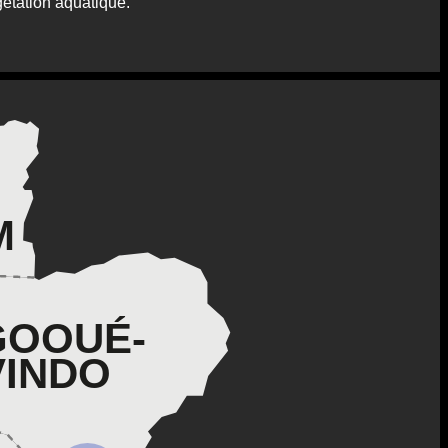
étation aquatique.
M
GOOUÉ-
VINDO