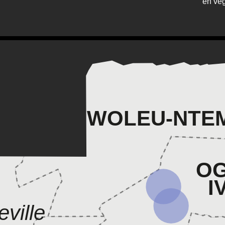
en vég
WOLEU-NTE
O
I
eville