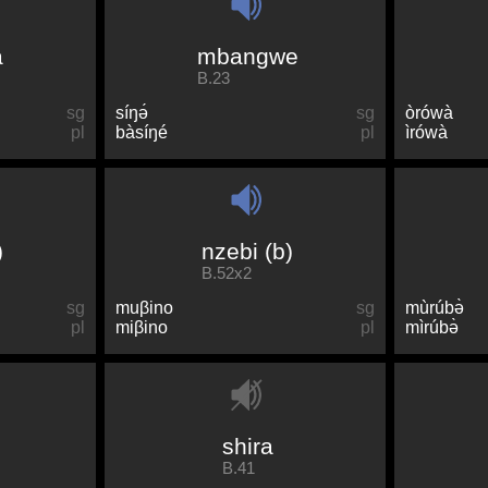
a
mbangwe
B.23
sg
síŋə́
sg
òrówà
pl
bàsíŋé
pl
ìrówà
)
nzebi (b)
B.52x2
sg
muβino
sg
mùrúbə̀
pl
miβino
pl
mìrúbə̀
shira
B.41