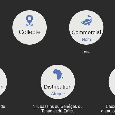
Collecte
Commercial
Nom
Lotte
on
Distribution
Afrique
 de
Nil, bassins du Sénégal, du
Eaux
Tchad et du Zaïre.
d’eau o