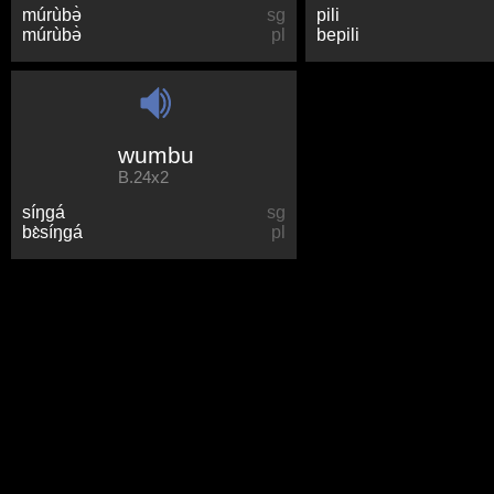
múrùbə̀
sg
pili
múrùbə̀
pl
bepili
wumbu
B.24x2
síŋɡá
sg
bɛ̀síŋɡá
pl