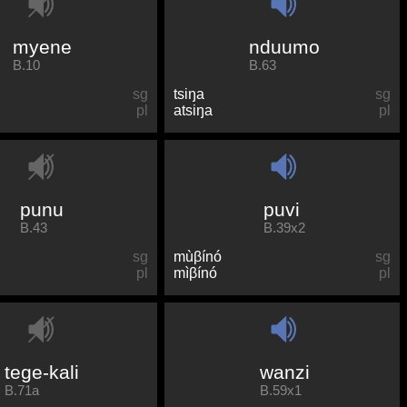
myene
nduumo
B.10
B.63
sg
tsiŋa
sg
pl
atsiŋa
pl
punu
puvi
B.43
B.39x2
sg
mùβínó
sg
pl
mìβínó
pl
tege-kali
wanzi
B.71a
B.59x1