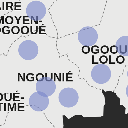
IRE
MOYEN-
OGOOUÉ
OGOOU
LOLO
NGOUNIÉ
UÉ-
TIME