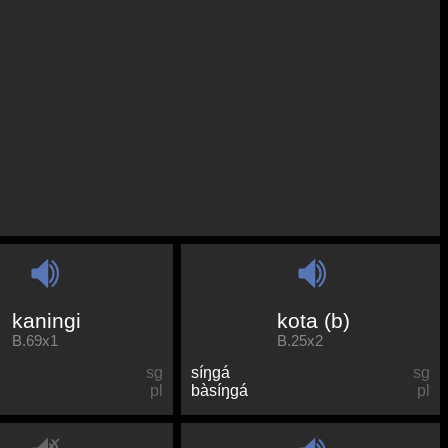
kaningi
kota (b)
B.69x1
B.25x2
sg
síŋɡá
sg
pl
bàsíŋɡá
pl