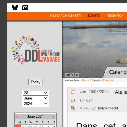
RESEARCH CENTER
EVENTS
RESEARCH
Calend
You are here :
Home
/ Events /
Calendar
ven. 28/06/2024
Ateli
10h-12h
MSH-LSE: Berty Albrecht
June 2024
M
T
W
T
F
S
S
Dans cet at