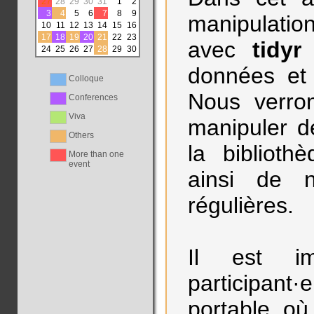
27
28
29
30
31
1
2
3
4
5
6
7
8
9
manipulatio
10
11
12
13
14
15
16
17
18
19
20
21
22
23
avec
tidyr
24
25
26
27
28
29
30
données e
Colloque
Nous verron
Conferences
Viva
manipuler d
Others
la bibliot
More than one
event
ainsi de n
régulières.
Il est im
participant
portable où