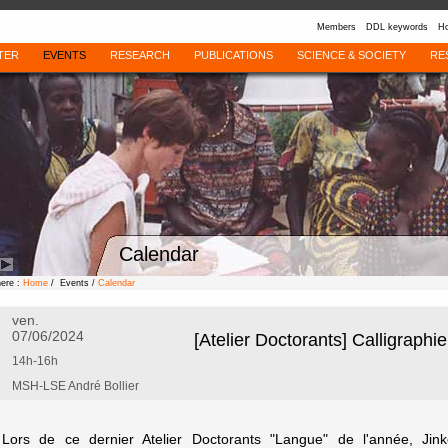
Members
DDL keywords
Ho
TER
EVENTS
RESEARCH
PUBLICATIONS
SCIENCE & SOCIETY
RE
Calendar
here :
Home
/ Events /
Calendar
ven.
07/06/2024
[Atelier Doctorants] Calligraphi
14h-16h
MSH-LSE André Bollier
Lors de ce dernier Atelier Doctorants "Langue" de l'année, J