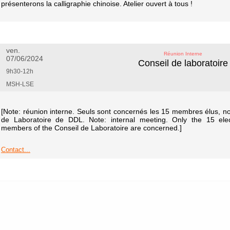
présenterons la calligraphie chinoise. Atelier ouvert à tous !
ven.
Réunion Interne
07/06/2024
Conseil de laboratoire
9h30-12h
MSH-LSE
[Note: réunion interne. Seuls sont concernés les 15 membres élus, 
de Laboratoire de DDL. Note: internal meeting. Only the 15 elect
members of the Conseil de Laboratoire are concerned.]
Contact...