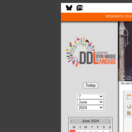
RESEARCH CEN
You are 
June 2024
M
T
W
T
F
S
S