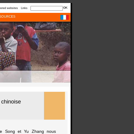
sted websites
Links
SOURCES
e chinoise
inke Song et Yu Zhang nous