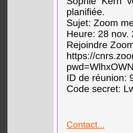
Sophie Kern v
planifiée.
Sujet: Zoom mee
Heure: 28 nov.
Rejoindre Zoo
https://cnrs.z
pwd=WlhxOWN
ID de réunion:
Code secret: 
Contact...