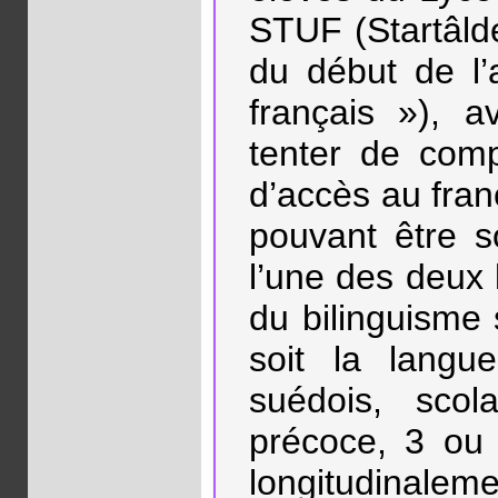
STUF (Startâlde
du début de l’
français »), a
tenter de comp
d’accès au franç
pouvant être so
l’une des deux 
du bilinguisme 
soit la lang
suédois, sco
précoce, 3 ou 
longitudina