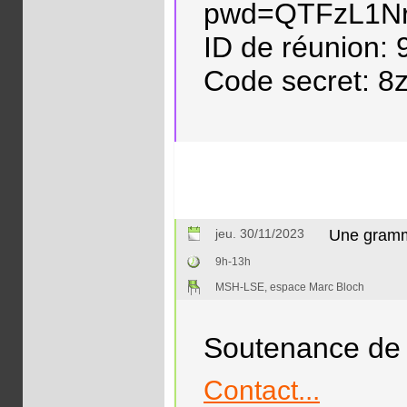
pwd=QTFzL1Nr
ID de réunion:
Code secret: 8
jeu. 30/11/2023
Une gramm
9h-13h
MSH-LSE, espace Marc Bloch
Soutenance de 
Contact...