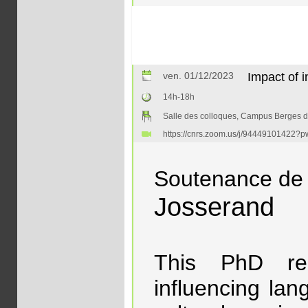
ven. 01/12/2023
Impact of i
14h-18h
Salle des colloques, Campus Berges d
https://cnrs.zoom.us/j/94449101
Soutenance de 
Josserand
This PhD res
influencing lan