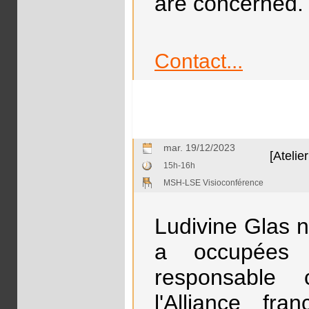
are concerned.
Contact...
mar. 19/12/2023
[Atelie
15h-16h
MSH-LSE Visioconférence
Ludivine Glas n
a occupées 
responsable
l'Alliance f