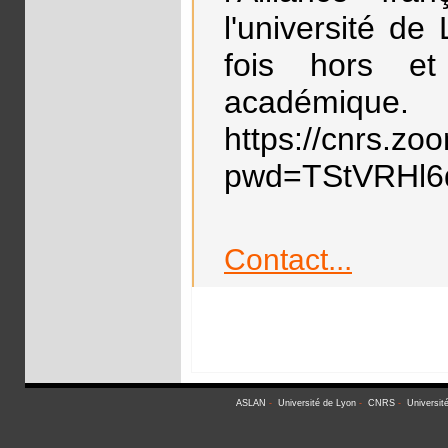
l'université de
fois hors e
académi
https://cnrs.z
pwd=TStVRHl
Contact...
ASLAN
-
Université de Lyon
-
CNRS
-
Universit