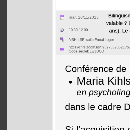
Bilinguis
mar. 28/11/2023
valable ? 
10:30-12:00
ans). Le
MSH-LSE, salle Ennat Leger
https://cnrs.zoom.us/j/9397362062
Code secret: Lw3UGD
Conférence de 
Maria Kihl
en psycholing
dans le cadre 
Si l’acquisitio