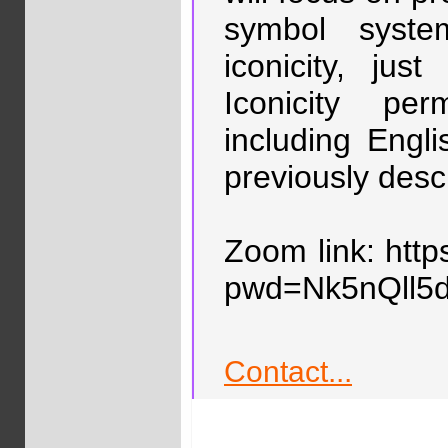
symbol syste
iconicity, ju
Iconicity pe
including Engl
previously desc
Zoom link: htt
pwd=Nk5nQll5
Contact...