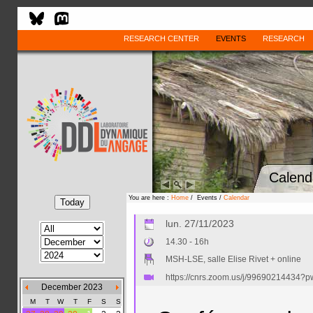
RESEARCH CENTER
EVENTS
RESEARCH
Calend
You are here :
Home
/ Events /
Calendar
lun. 27/11/2023
14.30 - 16h
MSH-LSE, salle Elise Rivet + online
https://cnrs.zoom.us/j/9969021443
December 2023
M
T
W
T
F
S
S