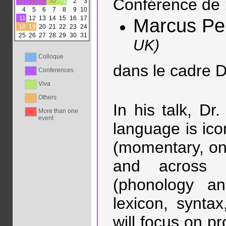
Conférence de 
27
28
29
30
1
2
3
4
5
6
7
8
9
10
11
12
13
14
15
16
17
Marcus Pe
18
19
20
21
22
23
24
25
26
27
28
29
30
31
UK)
Colloque
dans le cadre 
Conferences
Viva
Others
In his talk, Dr
More than one
event
language is ico
(momentary, ont
and across le
(phonology a
lexicon, synta
will focus on pr