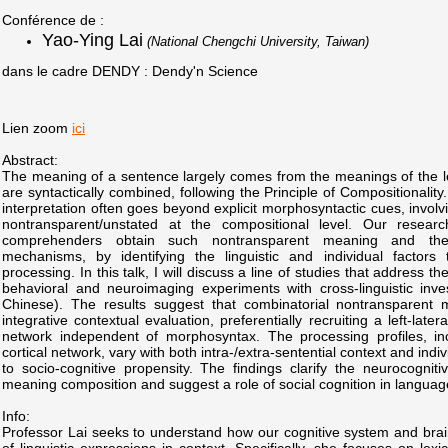
Conférence de :
Yao-Ying Lai
(National Chengchi University, Taiwan)
dans le cadre DENDY : Dendy'n Science
Lien zoom
ici
Abstract:
The meaning of a sentence largely comes from the meanings of the l
are syntactically combined, following the Principle of Compositionality
interpretation often goes beyond explicit morphosyntactic cues, involv
nontransparent/unstated at the compositional level. Our resea
comprehenders obtain such nontransparent meaning and the 
mechanisms, by identifying the linguistic and individual factors
processing. In this talk, I will discuss a line of studies that address t
behavioral and neuroimaging experiments with cross-linguistic inve
Chinese). The results suggest that combinatorial nontransparent
integrative contextual evaluation, preferentially recruiting a left-later
network independent of morphosyntax. The processing profiles, incl
cortical network, vary with both intra-/extra-sentential context and indivi
to socio-cognitive propensity. The findings clarify the neurocognitiv
meaning composition and suggest a role of social cognition in languag
Info:
Professor Lai seeks to understand how our cognitive system and bra