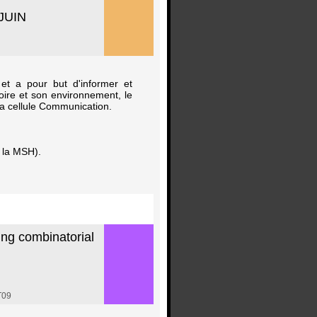
JUIN
et a pour but d'informer et
oire et son environnement, le
 la cellule Communication.
e la MSH).
ng combinatorial
T09