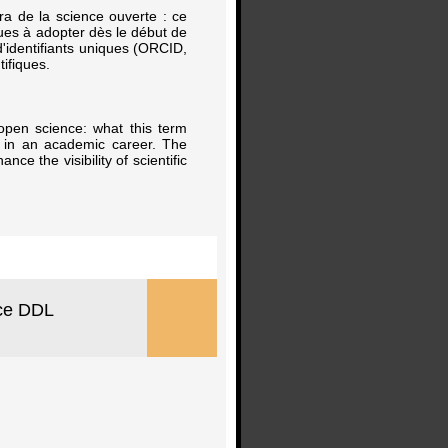
ra de la science ouverte : ce
ues à adopter dès le début de
'identifiants uniques (ORCID,
tifiques.
 open science: what this term
y in an academic career. The
ce the visibility of scientific
ice DDL