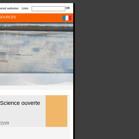
sted websites
Links
SOURCES
 Science ouverte
PZz09