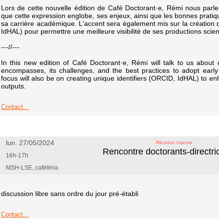
Lors de cette nouvelle édition de Café Doctorant·e, Rémi nous parle
que cette expression englobe, ses enjeux, ainsi que les bonnes pratiq
sa carrière académique. L'accent sera également mis sur la création d
IdHAL) pour permettre une meilleure visibilité de ses productions scien
---//---
In this new edition of Café Doctorant·e, Rémi will talk to us about
encompasses, its challenges, and the best practices to adopt earl
focus will also be on creating unique identifiers (ORCID, IdHAL) to enhan
outputs.
Contact...
lun. 27/05/2024
Réunion Interne
Rencontre doctorants-directr
16h-17h
MSH-LSE, cafétéria
discussion libre sans ordre du jour pré-établi
Contact...