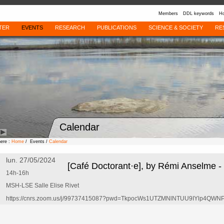
Members
DDL keywords
Ho
TER
EVENTS
RESEARCH
PUBLICATIONS
SCIENCE & SOCIETY
RE
Calendar
here :
Home
/ Events /
Calendar
lun. 27/05/2024
[Café Doctorant·e], by Rémi Anselme -
14h-16h
MSH-LSE Salle Elise Rivet
https://cnrs.zoom.us/j/99737415087?pwd=TkpocWs1UTZMNlNTUU9IYlp4QWN