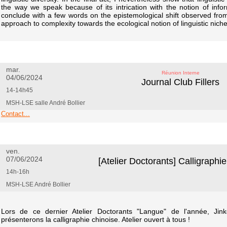
the way we speak because of its intrication with the notion of inform
conclude with a few words on the epistemological shift observed fr
approach to complexity towards the ecological notion of linguistic niche
mar.
Réunion Interne
04/06/2024
Journal Club Fillers
14-14h45
MSH-LSE salle André Bollier
Contact...
ven.
07/06/2024
[Atelier Doctorants] Calligraphi
14h-16h
MSH-LSE André Bollier
Lors de ce dernier Atelier Doctorants "Langue" de l'année, J
présenterons la calligraphie chinoise. Atelier ouvert à tous !