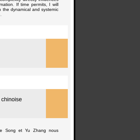
ation. If time permits, I will
om the dynamical and systemic
.
e chinoise
inke Song et Yu Zhang nous