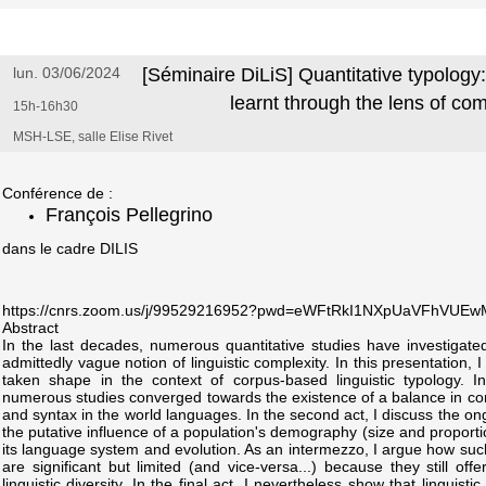
lun. 03/06/2024
[Séminaire DiLiS] Quantitative typology:
learnt through the lens of com
15h-16h30
MSH-LSE, salle Elise Rivet
Conférence de :
François Pellegrino
dans le cadre DILIS
https://cnrs.zoom.us/j/99529216952?pwd=eWFtRkI1NXpUaVFhVUE
Abstract
In the last decades, numerous quantitative studies have investigat
admittedly vague notion of linguistic complexity. In this presentation,
taken shape in the context of corpus-based linguistic typology. In
numerous studies converged towards the existence of a balance in c
and syntax in the world languages. In the second act, I discuss the o
the putative influence of a population's demography (size and proport
its language system and evolution. As an intermezzo, I argue how suc
are significant but limited (and vice-versa...) because they still offe
linguistic diversity. In the final act, I nevertheless show that linguisti