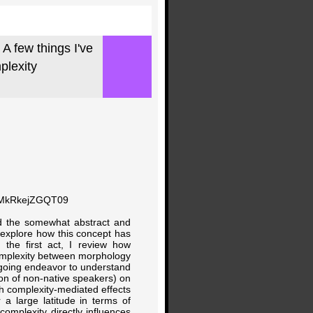
 A few things I've
plexity
wMkRkejZGQT09
ed the somewhat abstract and
 I explore how this concept has
 the first act, I review how
omplexity between morphology
ngoing endeavor to understand
ion of non-native speakers) on
h complexity-mediated effects
r a large latitude in terms of
c complexity directly influences