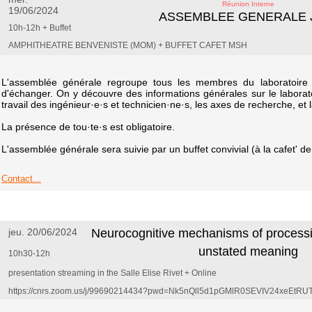
Réunion Interne
19/06/2024
ASSEMBLEE GENERALE 
10h-12h + Buffet
AMPHITHEATRE BENVENISTE (MOM) + BUFFET CAFET MSH
L'assemblée générale regroupe tous les membres du laboratoire 
d'échanger. On y découvre des informations générales sur le laborat
travail des ingénieur·e·s et technicien·ne·s, les axes de recherche, et
La présence de tou·te·s est obligatoire.
L'assemblée générale sera suivie par un buffet convivial (à la cafet' d
Contact...
jeu. 20/06/2024
Neurocognitive mechanisms of processi
unstated meaning
10h30-12h
presentation streaming in the Salle Elise Rivet + Online
https://cnrs.zoom.us/j/99690214434?pwd=Nk5nQll5d1pGMlR0SEVIV24xeEtRU