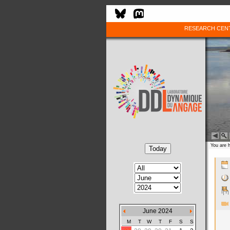
RESEARCH CEN
You are 
June 2024
M
T
W
T
F
S
S