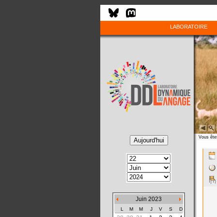
LABORATOIRE
Vous êtes
Juin 2023
L
M
M
J
V
S
D