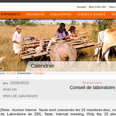
Annuaire
Mots-Clefs DDL
Sites 
ÉVÈNEMENTS
RECHERCHE
PUBLICATIONS
SCIENCE & SOCIÉTÉ
RE
Calendrier
 ici :
Accueil
/ Évènements /
Calendrier
jeu. 22/06/2023
Réunion Interne
Conseil de laboratoire
9h30-12h
MSH-LSE, salle Albrecht
[Note: réunion interne. Seuls sont concernés les 15 membres élus, 
de Laboratoire de DDL. Note: internal meeting. Only the 15 elect