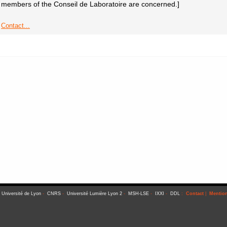
members of the Conseil de Laboratoire are concerned.]
Contact...
-
Université de Lyon
-
CNRS
-
Université Lumière Lyon 2
-
MSH-LSE
-
IXXI
-
DDL
:
Contact
|
Mention