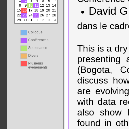
1
2
3
4
5
6
7
8
9
10
11
12
13
14
David G
15
16
17
18
19
20
21
22
23
24
25
26
27
28
29
30
31
1
2
3
4
dans le cadr
Colloque
Conférences
This is a dry
Soutenance
Divers
presenting 
Plusieurs
(Bogota, Co
évènements
discuss how
are evolving
with data rec
also show 
found in ot