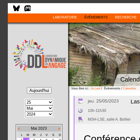
LABORATOIRE
ÉVÈNEMENTS
RECHERCHE
Calend
Vous êtes ici :
Accueil
/ Évènements /
Calendrier
jeu. 25/05/2023
Las
10h-11h30
MSH-LSE, salle A. Bollier
Mai 2023
L
M
M
J
V
S
D
Conférence 