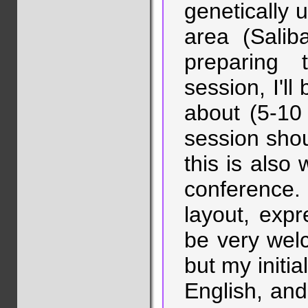
genetically 
area (Salib
preparing 
session, I'll
about (5-10
session shou
this is also 
conference.
layout, expr
be very wel
but my initia
English, an