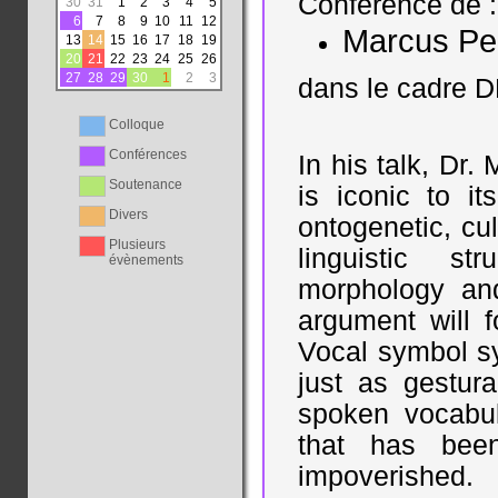
Conférence de :
30
31
1
2
3
4
5
6
7
8
9
10
11
12
Marcus Pe
13
14
15
16
17
18
19
20
21
22
23
24
25
26
27
28
29
30
1
2
3
dans le cadre 
Colloque
Conférences
In his talk, Dr
Soutenance
is iconic to i
Divers
ontogenetic, cul
Plusieurs
linguistic st
évènements
morphology and
argument will f
Vocal symbol sy
just as gestur
spoken vocabul
that has been
impoverished.