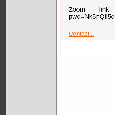
Zoom link: ht
pwd=Nk5nQll5
Contact...