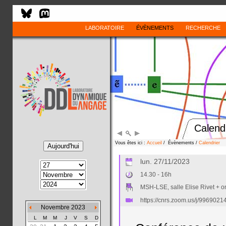
LABORATOIRE
ÉVÈNEMENTS
RECHERCHE
Calend
Vous êtes ici :
Accueil
/ Évènements /
Calendrier
lun. 27/11/2023
14.30 - 16h
MSH-LSE, salle Elise Rivet + o
https://cnrs.zoom.us/j/996
Novembre 2023
L
M
M
J
V
S
D