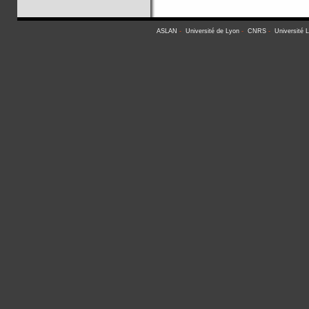
ASLAN
-
Université de Lyon
-
CNRS
-
Université 