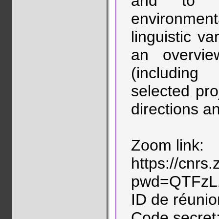
and to id
environment
linguistic var
an overvi
(includin
selected pro
directions a
Zoom link:
https://cnr
pwd=QTFzL1
ID de réuni
Code secret