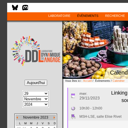
LABORATOIRE
ÉVÈNEMENTS
RECHERCHE
Calend
Vous êtes ici :
Accueil
/ Évènements /
Calendrier
Linking
mer.
29/11/2023
so
10h30 - 12h00
MSH-LSE, salle Elise Rivet
Novembre 2023
L
M
M
J
V
S
D