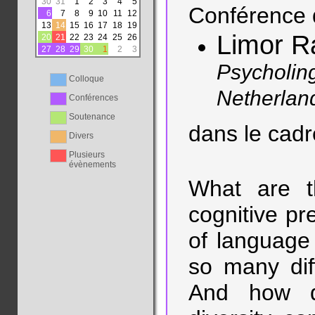
30
31
1
2
3
4
5
Conférence 
6
7
8
9
10
11
12
13
14
15
16
17
18
19
Limor R
20
21
22
23
24
25
26
27
28
29
30
1
2
3
Psycholing
Colloque
Netherlan
Conférences
Soutenance
dans le cad
Divers
Plusieurs
évènements
What are th
cognitive pr
of language
so many dif
And how did