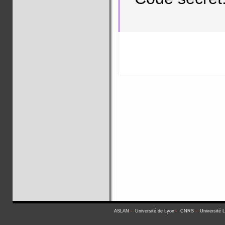
ASLAN
-
Université de Lyon
-
CNRS
-
Université 