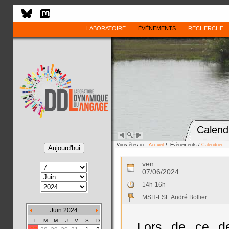
LABORATOIRE
ÉVÈNEMENTS
RECHERCHE
Calend
Vous êtes ici :
Accueil
/ Évènements /
Calendrier
ven.
07/06/2024
14h-16h
MSH-LSE André Bollier
Juin 2024
L
M
M
J
V
S
D
Lors de ce de