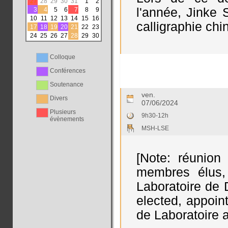
27
28
29
30
31
1
2
l'année, Jinke
3
4
5
6
7
8
9
10
11
12
13
14
15
16
calligraphie chin
17
18
19
20
21
22
23
24
25
26
27
28
29
30
Colloque
Conférences
Soutenance
ven.
Divers
07/06/2024
Plusieurs
9h30-12h
évènements
MSH-LSE
[Note: réunion
membres élus,
Laboratoire de 
elected, appoin
de Laboratoire 