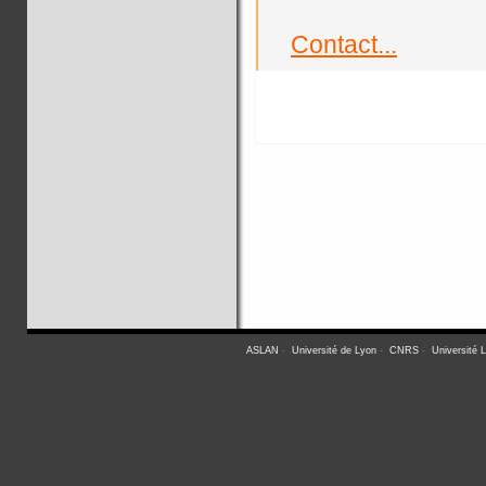
Contact...
ASLAN
-
Université de Lyon
-
CNRS
-
Université 