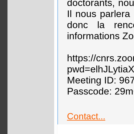
doctorants, nou
Il nous parlera
donc la renc
informations Z
https://cnrs.z
pwd=elhJLyti
Meeting ID: 96
Passcode: 29
Contact...