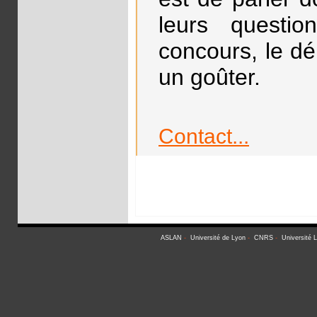
leurs questio
concours, le dé
un goûter.
Contact...
ASLAN
-
Université de Lyon
-
CNRS
-
Université 