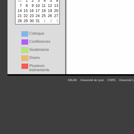
31
1
2
3
4
5
6
7
8
9
10
11
12
13
14
15
16
17
18
19
20
21
22
23
24
25
26
27
28
29
30
31
1
2
3
Colloque
Conférences
Soutenance
Divers
Plusieurs
évènements
ASLAN
-
Université de Lyon
-
CNRS
-
Université 