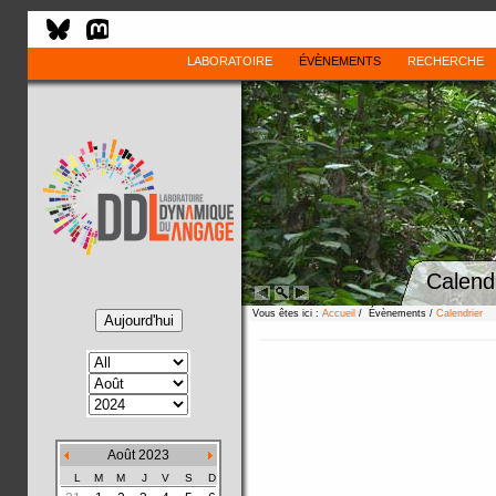
LABORATOIRE
ÉVÈNEMENTS
RECHERCHE
Calend
Vous êtes ici :
Accueil
/ Évènements /
Calendrier
Août 2023
L
M
M
J
V
S
D