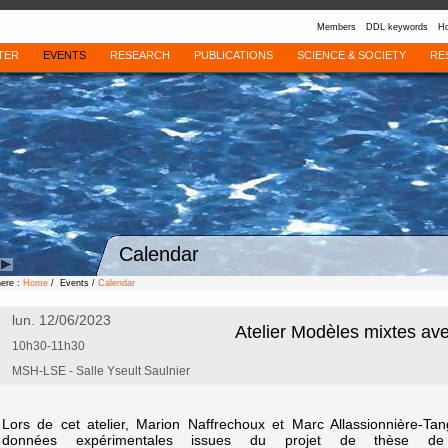
Members
DDL keywords
Ho
TER
EVENTS
RESEARCH
PUBLICATIONS
SCIENCE & SOCIETY
RE
Calendar
here :
Home
/ Events /
Calendar
lun. 12/06/2023
Atelier Modèles mixtes av
10h30-11h30
MSH-LSE - Salle Yseult Saulnier
Lors de cet atelier, Marion Naffrechoux et Marc Allassionnière-Tan
données expérimentales issues du projet de thèse d