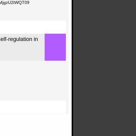
5MjgzU2tWQT09
lf-regulation in