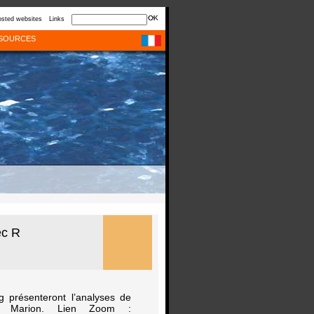
sted websites
Links
SOURCES
ec R
g présenteront l’analyses de
e Marion. Lien Zoom :