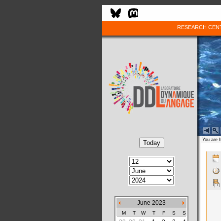
RESEARCH CEN
You are 
June 2023
M
T
W
T
F
S
S