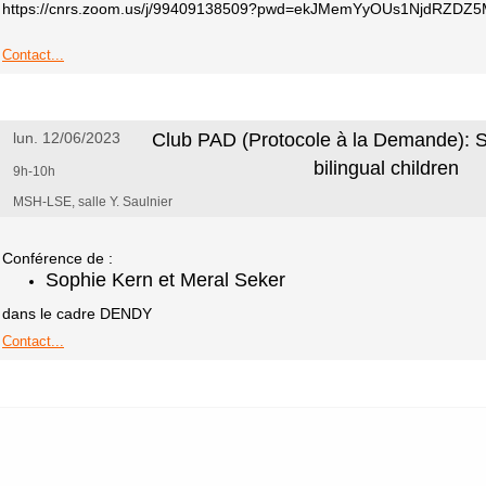
https://cnrs.zoom.us/j/99409138509?pwd=ekJMemYyOUs1NjdRZDZ
Contact...
lun. 12/06/2023
Club PAD (Protocole à la Demande): Se
bilingual children
9h-10h
MSH-LSE, salle Y. Saulnier
Conférence de :
Sophie Kern et Meral Seker
dans le cadre DENDY
Contact...