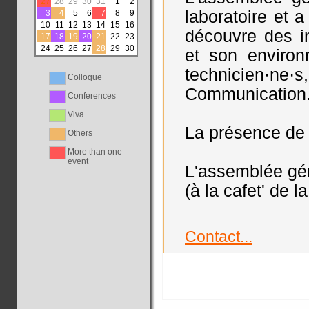
27
28
29
30
31
1
2
laboratoire et 
3
4
5
6
7
8
9
10
11
12
13
14
15
16
découvre des in
17
18
19
20
21
22
23
24
25
26
27
28
29
30
et son environn
technicien·ne·s
Colloque
Communication
Conferences
Viva
La présence de t
Others
More than one
event
L'assemblée gén
(à la cafet' de 
Contact...