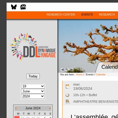
RESEARCH CENTER
EVENTS
RESEARCH
Calend
You are here :
Home
/ Events /
Calendar
mer.
19/06/2024
10h-12h + Buffet
AMPHITHEATRE BENVENISTE
June 2024
M
T
W
T
F
S
S
L'assemblée g