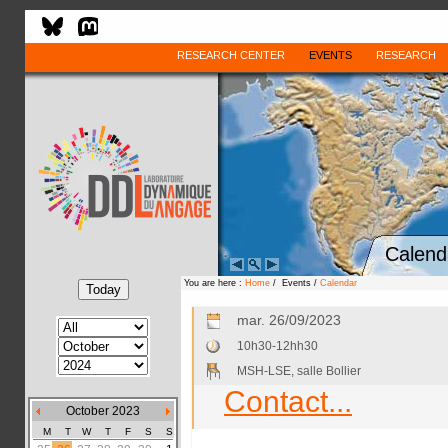
RESEARCH CENTER
EVENTS
RESEARCH
Calend
You are here :
Home
/ Events /
Calendar
mar. 26/09/2023
10h30-12hh30
MSH-LSE, salle Bollier
Contact...
October 2023
M
T
W
T
F
S
S