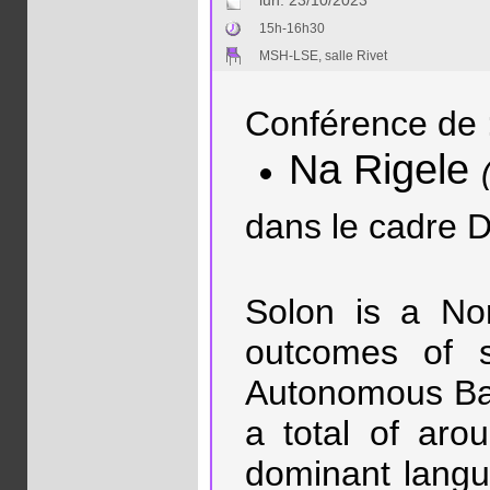
lun. 23/10/2023
15h-16h30
MSH-LSE, salle Rivet
Conférence de 
Na Rigele
dans le cadre D
Solon is a Nor
outcomes of s
Autonomous Ban
a total of ar
dominant langu