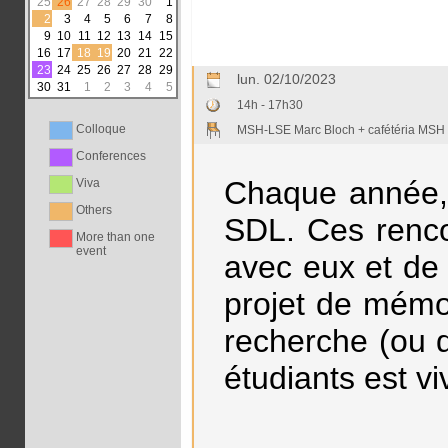
25
26
27
28
29
30
1
2
3
4
5
6
7
8
9
10
11
12
13
14
15
16
17
18
19
20
21
22
23
24
25
26
27
28
29
lun. 02/10/2023
30
31
1
2
3
4
5
14h - 17h30
Colloque
MSH-LSE Marc Bloch + cafétéria MSH
Conferences
Chaque année, 
Viva
Others
SDL. Ces renco
More than one
event
avec eux et de
projet de mémoi
recherche (ou d
étudiants est v