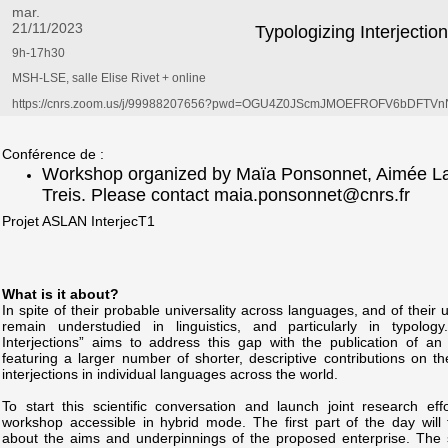
mar.
21/11/2023
Typologizing Interjectio
9h-17h30
MSH-LSE, salle Elise Rivet + online
https://cnrs.zoom.us/j/99988207656?pwd=OGU4Z0JScmJMOEFROFV6bDFTV
Conférence de :
Workshop organized by Maïa Ponsonnet, Aimée L
Treis. Please contact maia.ponsonnet@cnrs.fr
Projet ASLAN InterjecT1
What is it about?
In spite of their probable universality across languages, and of their u
remain understudied in linguistics, and particularly in typology
Interjections” aims to address this gap with the publication of a
featuring a larger number of shorter, descriptive contributions on t
interjections in individual languages across the world.
To start this scientific conversation and launch joint research e
workshop accessible in hybrid mode. The first part of the day will 
about the aims and underpinnings of the proposed enterprise. The s