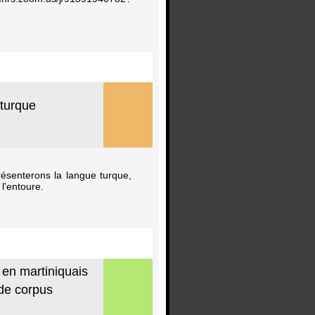
 turque
résenterons la langue turque,
 l'entoure.
 en martiniquais
 de corpus