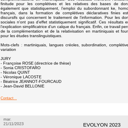
finitude pour les complétives et les relatives des bases de don
également que statistiquement, l’emploi du subordonnant ke, ho
français, dans la formation de complétives déclaratives finies e
discursifs qui concernent le traitement de l’information. Pour les do
sociales n'ont pas d’effet statistiquement significatif. Ces résultat
l’explication simplificatrice d’un calque du français. Enfin, ce travail pe
de la complémentation et de la relativisation en martiniquais et fou
pour les études translinguistiques.
Mots-clefs : martiniquais, langues créoles, subordination, complétives
variation
JURY
- Françoise ROSE (directrice de thèse)
- Sonia CRISTOFARO
- Nicolas QUINT
- Véronique LACOSTE
- Béatrice JEANNOT-FOURCAUD
- Jean-David BELLONIE
Contact...
mar.
21/11/2023
EVOLYON 2023