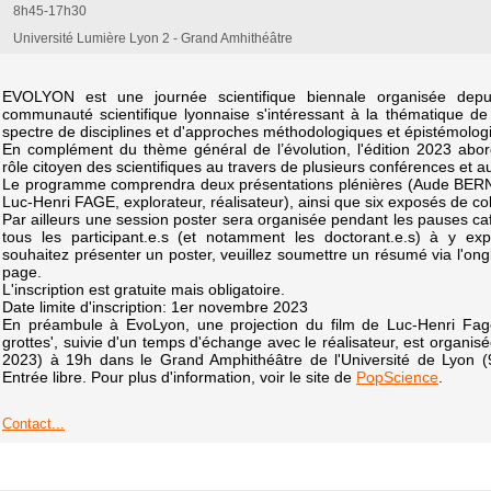
8h45-17h30
Université Lumière Lyon 2 - Grand Amhithéâtre
EVOLYON est une journée scientifique biennale organisée depu
communauté scientifique lyonnaise s'intéressant à la thématique 
spectre de disciplines et d'approches méthodologiques et épistémolog
En complément du thème général de l’évolution, l'édition 2023 abor
rôle citoyen des scientifiques au travers de plusieurs conférences et a
Le programme comprendra deux présentations plénières (Aude BER
Luc-Henri FAGE, explorateur, réalisateur), ainsi que six exposés de co
Par ailleurs une session poster sera organisée pendant les pauses 
tous les participant.e.s (et notamment les doctorant.e.s) à y ex
souhaitez présenter un poster, veuillez soumettre un résumé via l'ong
page.
L'inscription est gratuite mais obligatoire.
Date limite d'inscription: 1er novembre 2023
En préambule à EvoLyon, une projection du film de Luc-Henri Fage
grottes', suivie d'un temps d'échange avec le réalisateur, est organisé
2023) à 19h dans le Grand Amphithéâtre de l'Université de Lyon (
Entrée libre. Pour plus d'information, voir le site de
PopScience
.
Contact...