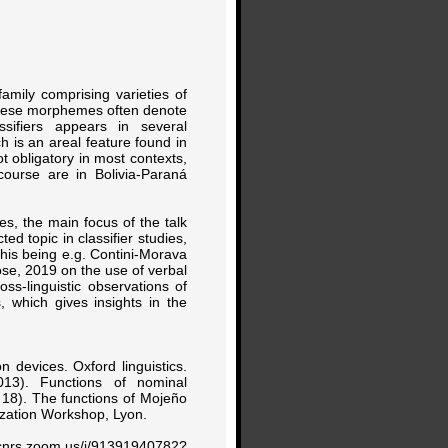
mily comprising varieties of
 These morphemes often denote
sifiers appears in several
 is an areal feature found in
 obligatory in most contexts,
course are in Bolivia-Paraná
es, the main focus of the talk
ted topic in classifier studies,
his being e.g. Contini-Morava
ose, 2019 on the use of verbal
ross-linguistic observations of
s, which gives insights in the
n devices. Oxford linguistics.
013). Functions of nominal
 18). The functions of Mojeño
rization Workshop, Lyon.
/cnrs.zoom.us/j/91391940782?