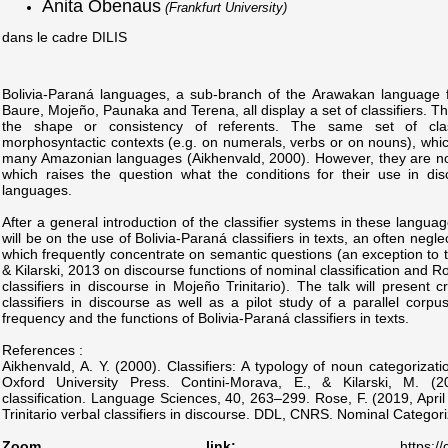
Anita Obenaus
(Frankfurt University)
dans le cadre DILIS
Bolivia-Paraná languages, a sub-branch of the Arawakan language fa
Baure, Mojeño, Paunaka and Terena, all display a set of classifiers.
the shape or consistency of referents. The same set of clas
morphosyntactic contexts (e.g. on numerals, verbs or on nouns), which
many Amazonian languages (Aikhenvald, 2000). However, they are not
which raises the question what the conditions for their use in dis
languages.
After a general introduction of the classifier systems in these languag
will be on the use of Bolivia-Paraná classifiers in texts, an often neglec
which frequently concentrate on semantic questions (an exception to t
& Kilarski, 2013 on discourse functions of nominal classification and R
classifiers in discourse in Mojeño Trinitario). The talk will present c
classifiers in discourse as well as a pilot study of a parallel corpu
frequency and the functions of Bolivia-Paraná classifiers in texts.
References :
Aikhenvald, A. Y. (2000). Classifiers: A typology of noun categorizatio
Oxford University Press. Contini-Morava, E., & Kilarski, M. (2
classification. Language Sciences, 40, 263–299. Rose, F. (2019, April
Trinitario verbal classifiers in discourse. DDL, CNRS. Nominal Catego
Zoom link:
https:/