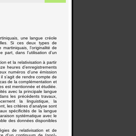
rtiniquais, une langue créole
tilles. Si ces deux types de
artiniquais, l’originalité de
part, dans l’utilisation d’un
on et la relativisation à partir
uze heures d’enregistrements
 deux numéros d’une émission
il s’agit de rendre compte de
 cas de la complémentation et
iées est mentionnée et étudiée.
ités avec la principale langue
 dans les précédents travaux,
cernent la linguistique, la
nt, les critères d’analyse sont
aux spécificités de la langue
paraison systématique avec le
emble des données disponibles
égies de relativisation et de
nce d’un continuum de (non)-