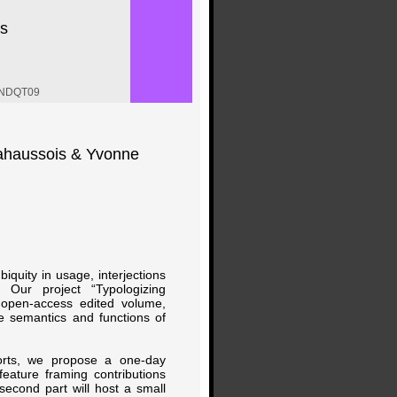
ns
nNDQT09
ahaussois & Yvonne
biquity in usage, interjections
. Our project “Typologizing
n open-access edited volume,
he semantics and functions of
fforts, we propose a one-day
feature framing contributions
econd part will host a small