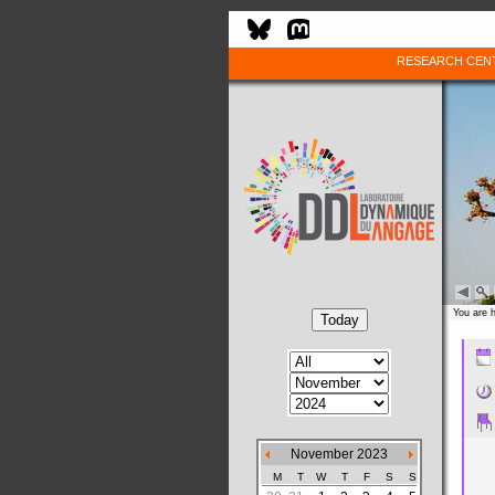
RESEARCH CEN
You are 
November 2023
M
T
W
T
F
S
S