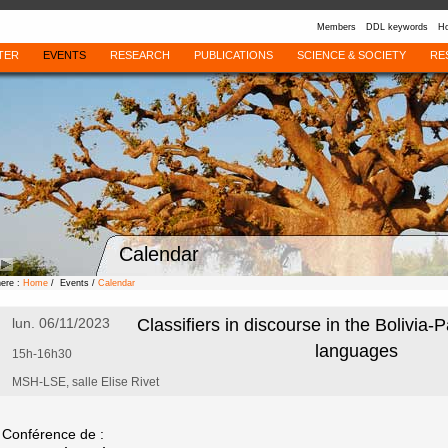
Members
DDL keywords
Ho
TER
EVENTS
RESEARCH
PUBLICATIONS
SCIENCE & SOCIETY
RE
Calendar
here :
Home
/ Events /
Calendar
lun. 06/11/2023
Classifiers in discourse in the Bolivia
languages
15h-16h30
MSH-LSE, salle Elise Rivet
Conférence de :