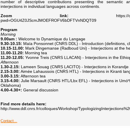
number of descriptive contributions presenting the semantic and
interjections in individual languages across continents.
Zoom link:
https://cnrs.zoom.
pwd=OGU4Z0JScmJMOEFROFV6bDFTVnNDQT09
Program
Morning
9.00am :
Welcome to Dynamique du Langage
9.30-10.15:
Maïa Ponsonnet (CNRS DDL) - Introduction (definitions, cla
10.15-11.00:
Mark Dingemanse (Radboud Uni) - Interjections at the he
11.00-11.20:
Morning tea
11.20-12.05:
Yvonne Treis (CNRS LLACAN) - Interjections in the Ethiopi
Afternoon
1.30-2.15:
Lameen Souag (CNRS LACITO) - Interjections in Korandje (
2.15-3.00:
Aimée Lahaussois (CNRS HTL) - Interjections in Kiranti lan
3.00-3.15:
Afternoon tea
3.15-4.00:
Julie Marsault (CNRS HTL/Lbx EFL) - Interjections in Umó
Oklahoma)
4.00-4.30+:
General discussion
Find more details here:
http://www.ddl.cnrs.fr/colloques/Workshop/TypologizingInterjections
Contact...