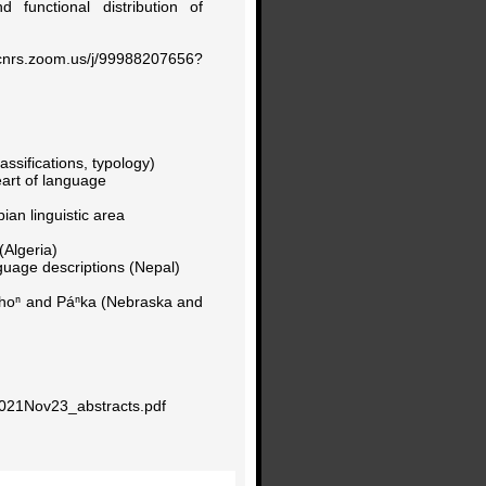
 functional distribution of
us/j/99988207656?
ssifications, typology)
art of language
an linguistic area
Algeria)
guage descriptions (Nepal)
ⁿhoⁿ and Páⁿka (Nebraska and
%2021Nov23_abstracts.pdf