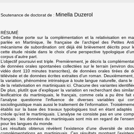
Minella Duzerol
Soutenance de doctorat de :
RÉSUMÉ
Cette thèse porte sur la complémentation et la relativisation en ma
parlée en Martinique, île française de l’archipel des Petites An
mécanisme de subordination ont déjà été brièvement décrits pour le m
cette étude réside dans le choix d’une perspective typologique d’une 
corpus d’autre part.
L’objectif poursuivi est triple. Premièrement, je décris la complémentati
de données orales spontanées collectées sur le terrain (environ do
vidéo dont 110 minutes transcrites), de données orales tirées de
télévisée et de données écrites extraites d’un roman. Deuxièmement, 
la variation, phénomène intrinsèque à toute langue naturelle, dans le
de la relativisation en martiniquais ici. Chacune des variantes identif
De plus, plutôt que d’expliquer la variation en recherchant des similar
lexificatrice du martiniquais, le français, comme cela a pu être fait
l’analyse questionne l’influence de diverses variables qui con
sociolinguistique mais aussi le traitement de l’information. Troisièmeme
établis sur la base des travaux typologiques tout en étant adaptés 
créole qu’est le martiniquais. L’analyse ne consiste pas en une com
français : les données du martiniquais sont mis en regard de l’ens
pour les langues du monde.
Les résultats obtenus révèlent l’existence d’une diversité de strat
complémentations en martiniquais. Ces résultats montrent l’existe