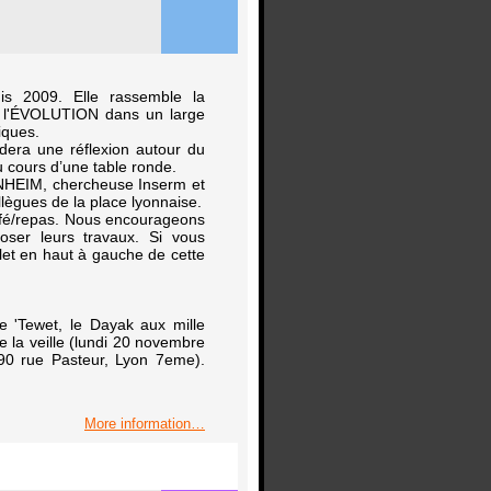
is 2009. Elle rassemble la
de l'ÉVOLUTION dans un large
iques.
dera une réflexion autour du
u cours d’une table ronde.
NHEIM, chercheuse Inserm et
llègues de la place lyonnaise.
café/repas. Nous encourageons
poser leurs travaux. Si vous
let en haut à gauche de cette
 'Tewet, le Dayak aux mille
e la veille (lundi 20 novembre
90 rue Pasteur, Lyon 7eme).
More information…