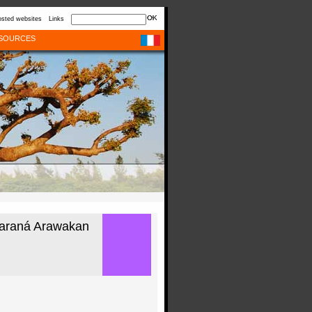
sted websites
Links
SOURCES
-Paraná Arawakan