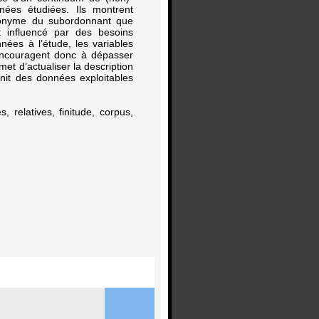
nées étudiées. Ils montrent
monyme du subordonnant que
st influencé par des besoins
nnées à l’étude, les variables
s encouragent donc à dépasser
rmet d’actualiser la description
rnit des données exploitables
, relatives, finitude, corpus,