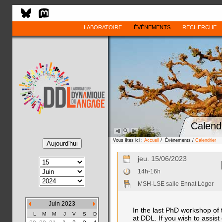
LABORATOIRE
ÉVÈNEMENTS
RECHERCHE
Calend
Vous êtes ici :
Accueil
/ Évènements /
Calendrier
jeu. 15/06/2023
14h-16h
MSH-LSE salle Ennat Léger
Juin 2023
In the last PhD workshop of
L
M
M
J
V
S
D
at DDL. If you wish to assist