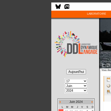
LABORATOIRE
Vous êtes
Juin 2024
L
M
M
J
V
S
D