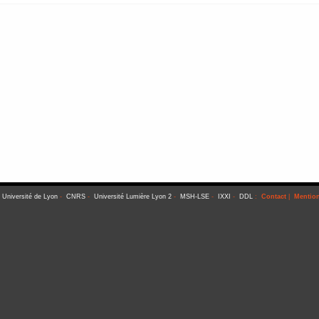
-
Université de Lyon
-
CNRS
-
Université Lumière Lyon 2
-
MSH-LSE
-
IXXI
-
DDL
:
Contact
|
Mention