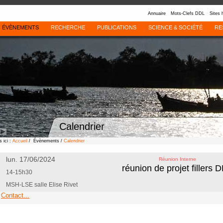
Annuaire
Mots-Clefs DDL
Sites 
ÉVÈNEMENTS
RECHERCHE
PUBLICATIONS
SCIENCE & SOCIÉTÉ
RE
Calendrier
 ici :
Accueil
/ Évènements /
Calendrier
lun. 17/06/2024
Réunion Interne
réunion de projet fillers 
14-15h30
MSH-LSE salle Elise Rivet
Contact...