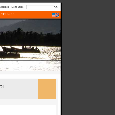
hébergés
Liens utiles
SSOURCES
DDL