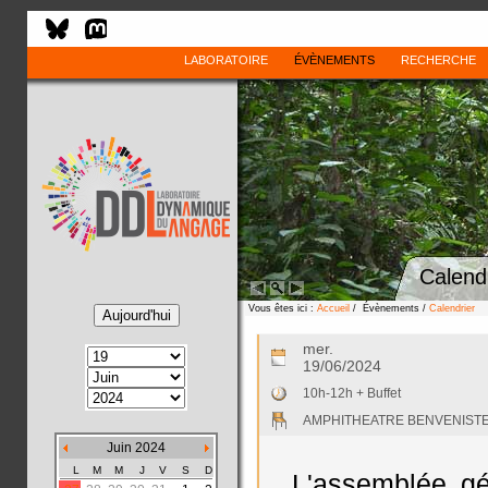
LABORATOIRE
ÉVÈNEMENTS
RECHERCHE
Calend
Vous êtes ici :
Accueil
/ Évènements /
Calendrier
mer.
19/06/2024
10h-12h + Buffet
AMPHITHEATRE BENVENISTE
Juin 2024
L
M
M
J
V
S
D
L'assemblée g