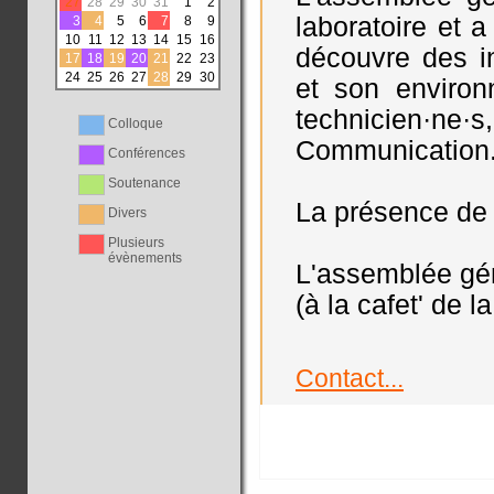
27
28
29
30
31
1
2
laboratoire et 
3
4
5
6
7
8
9
10
11
12
13
14
15
16
découvre des in
17
18
19
20
21
22
23
24
25
26
27
28
29
30
et son environn
technicien·ne·s
Colloque
Communication
Conférences
Soutenance
La présence de t
Divers
Plusieurs
évènements
L'assemblée gén
(à la cafet' de 
Contact...