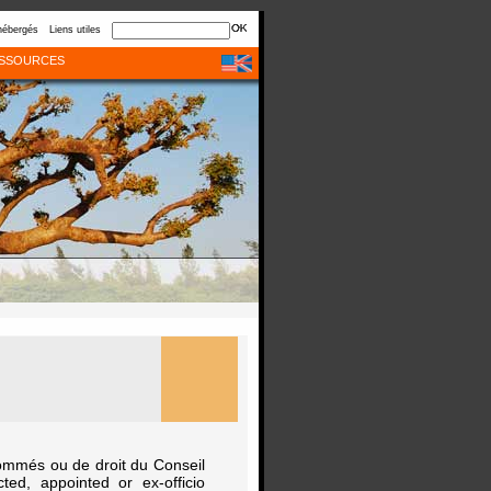
hébergés
Liens utiles
SSOURCES
nommés ou de droit du Conseil
ed, appointed or ex-officio