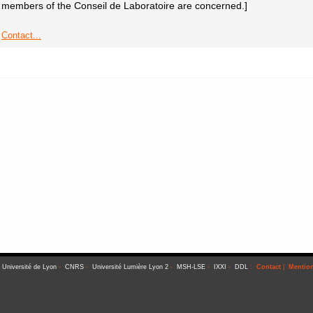
members of the Conseil de Laboratoire are concerned.]
Contact...
-
Université de Lyon
-
CNRS
-
Université Lumière Lyon 2
-
MSH-LSE
-
IXXI
-
DDL
:
Contact
|
Mention