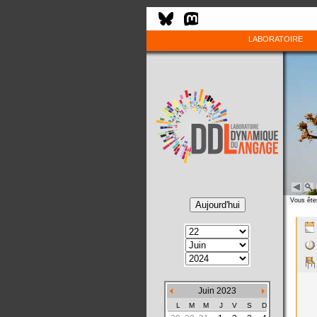
LABORATOIRE
Vous êtes
Juin 2023
L
M
M
J
V
S
D