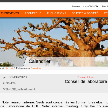
Annuaire
Mots-Clefs DDL
Sites 
ÉVÈNEMENTS
RECHERCHE
PUBLICATIONS
SCIENCE & SOCIÉTÉ
RE
Calendrier
 ici :
Accueil
/ Évènements /
Calendrier
jeu. 22/06/2023
Réunion Interne
Conseil de laboratoire
9h30-12h
MSH-LSE, salle Albrecht
[Note: réunion interne. Seuls sont concernés les 15 membres élus, 
de Laboratoire de DDL. Note: internal meeting. Only the 15 elect