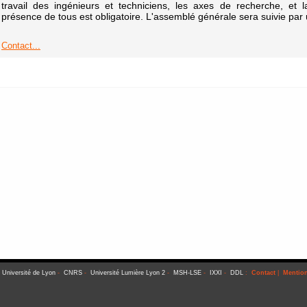
travail des ingénieurs et techniciens, les axes de recherche, et 
présence de tous est obligatoire. L'assemblé générale sera suivie par u
Contact...
-
Université de Lyon
-
CNRS
-
Université Lumière Lyon 2
-
MSH-LSE
-
IXXI
-
DDL
:
Contact
|
Mention