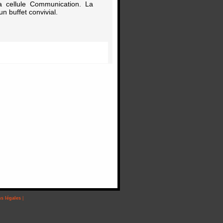
la cellule Communication. La
n buffet convivial.
s légales
|