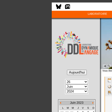
LABORATOIRE
Vous êtes
Juin 2023
L
M
M
J
V
S
D