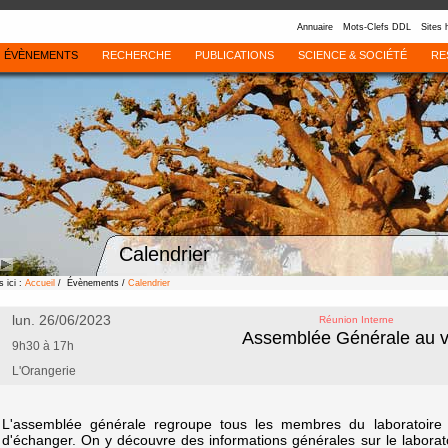
Annuaire
Mots-Clefs DDL
Sites 
ÉVÈNEMENTS
RECHERCHE
PUBLICATIONS
SCIENCE & SOCIÉTÉ
RE
Calendrier
 ici :
Accueil
/ Évènements /
Calendrier
lun. 26/06/2023
Réunion Interne
Assemblée Générale au v
9h30 à 17h
L'Orangerie
L'assemblée générale regroupe tous les membres du laboratoire 
d'échanger. On y découvre des informations générales sur le laborat