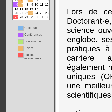
29
30
1
2
3
4
5
6
7
8
9
10
11
12
13
14
15
16
17
18
19
Lors de ce
20
21
22
23
24
25
26
27
28
29
30
31
1
2
Doctorant·
science ouv
Colloque
Conférences
englobe, se
Soutenance
pratiques 
Divers
Plusieurs
carrière 
évènements
également mi
uniques (O
une meilleur
scientifiques