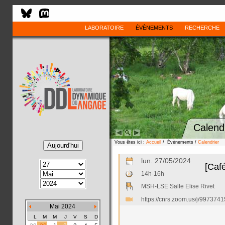
LABORATOIRE
ÉVÈNEMENTS
RECHERCHE
Calend
Vous êtes ici :
Accueil
/ Évènements /
Calendrier
lun. 27/05/2024
[Caf
14h-16h
MSH-LSE Salle Elise Rivet
https://cnrs.zoom.us/j/99
Mai 2024
L
M
M
J
V
S
D