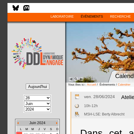
LABORATOIRE
ÉVÈNEMENTS
RECHERCHE
Calend
Vous êtes ici :
Accueil
/ Évènements /
Calendrier
ven. 28/06/2024
Ateli
10h-12h
MSH-LSE: Berty Albrecht
Juin 2024
L
M
M
J
V
S
D
Dans cet at