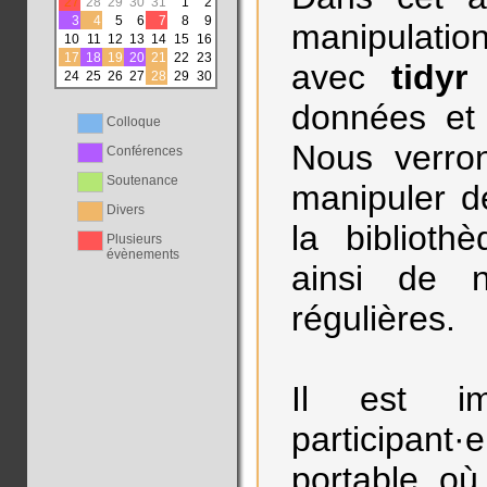
27
28
29
30
31
1
2
3
4
5
6
7
8
9
manipulatio
10
11
12
13
14
15
16
17
18
19
20
21
22
23
avec
tidyr
24
25
26
27
28
29
30
données e
Colloque
Nous verron
Conférences
Soutenance
manipuler d
Divers
la bibliot
Plusieurs
évènements
ainsi de n
régulières.
Il est im
participant
portable où