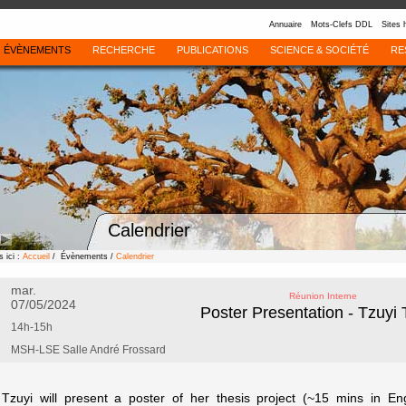
Annuaire
Mots-Clefs DDL
Sites 
ÉVÈNEMENTS
RECHERCHE
PUBLICATIONS
SCIENCE & SOCIÉTÉ
RE
Calendrier
 ici :
Accueil
/ Évènements /
Calendrier
mar.
Réunion Interne
07/05/2024
Poster Presentation - Tzuyi
14h-15h
MSH-LSE Salle André Frossard
Tzuyi will present a poster of her thesis project (~15 mins in Eng