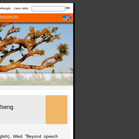
hébergés
Liens utiles
SSOURCES
 Tseng
lish), titled "Beyond speech