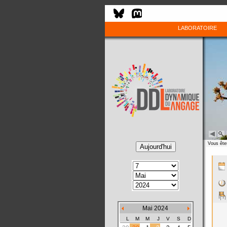
LABORATOIRE
Vous êtes
Mai 2024
L
M
M
J
V
S
D