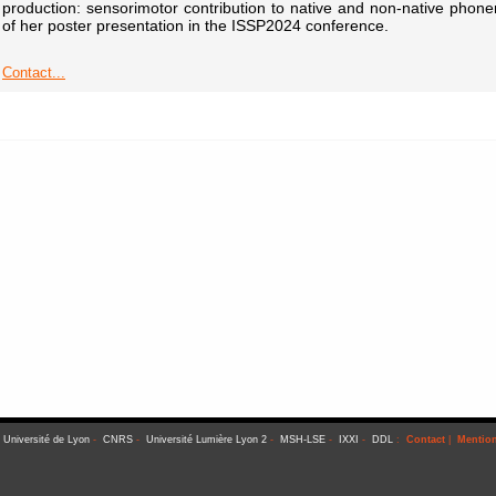
production: sensorimotor contribution to native and non-native phone
of her poster presentation in the ISSP2024 conference.
Contact...
-
Université de Lyon
-
CNRS
-
Université Lumière Lyon 2
-
MSH-LSE
-
IXXI
-
DDL
:
Contact
|
Mention