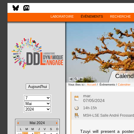
LABORATOIRE
ÉVÈNEMENTS
RECHERCHE
Calend
Vous êtes ici :
Accueil
/ Évènements /
Calendrier
mar.
07/05/2024
14h-15h
MSH-LSE Salle André Frossar
Mai 2024
L
M
M
J
V
S
D
Tzuyi will present a poste