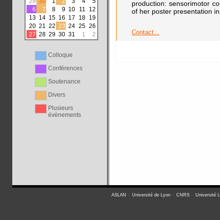
29
30
1
2
3
4
5
production: sensorimotor co
6
7
8
9
10
11
12
of her poster presentation 
13
14
15
16
17
18
19
20
21
22
23
24
25
26
Contact...
27
28
29
30
31
1
2
Colloque
Conférences
Soutenance
Divers
Plusieurs
évènements
ASLAN
-
Université de Lyon
-
CNRS
-
Université 