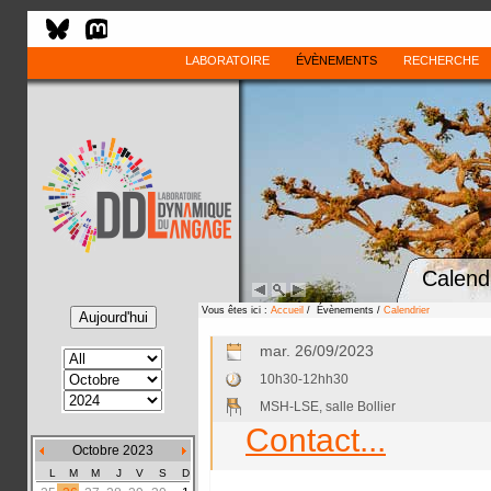
LABORATOIRE
ÉVÈNEMENTS
RECHERCHE
Calend
Vous êtes ici :
Accueil
/ Évènements /
Calendrier
mar. 26/09/2023
10h30-12hh30
MSH-LSE, salle Bollier
Contact...
Octobre 2023
L
M
M
J
V
S
D