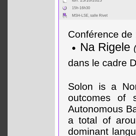
lun. 23/10/2023
15h-16h30
MSH-LSE, salle Rivet
Conférence de 
Na Rigele
dans le cadre D
Solon is a Nor
outcomes of s
Autonomous Ban
a total of ar
dominant langu