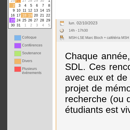
25
26
27
28
29
30
1
2
3
4
5
6
7
8
9
10
11
12
13
14
15
16
17
18
19
20
21
22
23
24
25
26
27
28
29
lun. 02/10/2023
30
31
1
2
3
4
5
14h - 17h30
Colloque
MSH-LSE Marc Bloch + cafétéria MSH
Conférences
Chaque année, 
Soutenance
Divers
SDL. Ces renco
Plusieurs
évènements
avec eux et de
projet de mémoi
recherche (ou d
étudiants est v