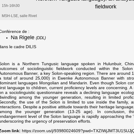
15h-16h30
fieldwork
MSH-LSE, salle Rivet
Conférence de :
Na Rigele
(DDL)
dans le cadre DILIS
Solon is a Northern Tungusic language spoken in Hulunbuir, China.
outcomes of sociolinguistic fieldwork conducted within the Sol
Autonomous Banner, a key Solon-speaking region. There are around 
a total of around 25,000) in Ewenke Autonomous Banner with stro
dominant languages Mongolian and Mandarin. Even though Solon cont
first language to children, current proficiency levels are concerning.
on a sociolinguistic questionnaire reveals a declining language ecology. F
dwindling among the younger generation, resulting in limited profic
Secondly, the use of the Solon is limited to use inside the family,
interactions. Despite a positive attitude towards their heritage language
among the younger generation (13-25 age). In conclusion, thi
endangerment level of the Solon language is rapidly approaching the 'd
underscoring the urgency of preservation efforts.
Zoom link:
https://zoom.us/j/93980024609?pwd=TXZIWjJMT3U1SU