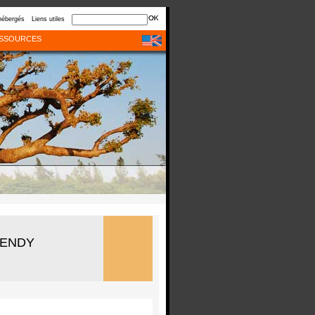
hébergés
Liens utiles
SSOURCES
 DENDY