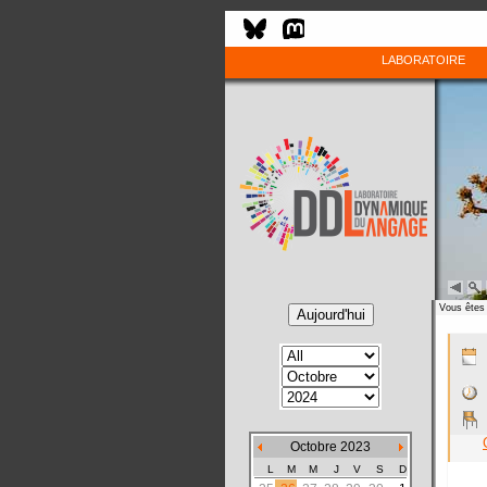
LABORATOIRE
Vous êtes 
Octobre 2023
L
M
M
J
V
S
D