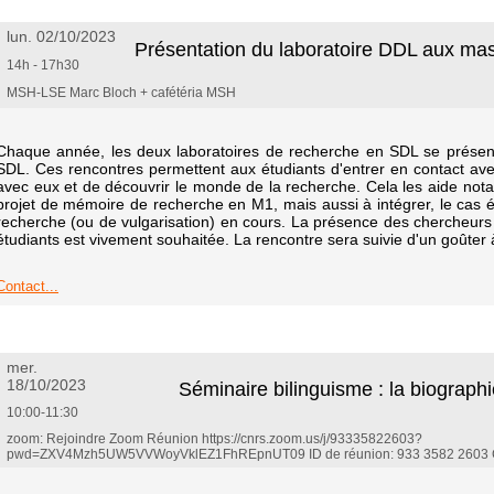
lun. 02/10/2023
Présentation du laboratoire DDL aux ma
14h - 17h30
MSH-LSE Marc Bloch + cafétéria MSH
Chaque année, les deux laboratoires de recherche en SDL se présen
SDL. Ces rencontres permettent aux étudiants d'entrer en contact av
avec eux et de découvrir le monde de la recherche. Cela les aide no
projet de mémoire de recherche en M1, mais aussi à intégrer, le cas éc
recherche (ou de vulgarisation) en cours. La présence des chercheurs
étudiants est vivement souhaitée. La rencontre sera suivie d'un goûter 
Contact...
mer.
18/10/2023
Séminaire bilinguisme : la biograph
10:00-11:30
zoom: Rejoindre Zoom Réunion https://cnrs.zoom.us/j/93335822603?
pwd=ZXV4Mzh5UW5VVWoyVklEZ1FhREpnUT09 ID de réunion: 933 3582 2603 C