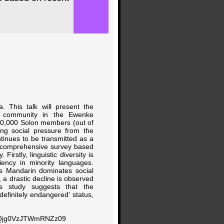
 This talk will present the
on community in the Ewenke
10,000 Solon members (out of
ng social pressure from the
inues to be transmitted as a
 A comprehensive survey based
irstly, linguistic diversity is
iency in minority languages.
 as Mandarin dominates social
, a drastic decline is observed
s study suggests that the
efinitely endangered' status,
JjQjg0VzJTWmRNZz09