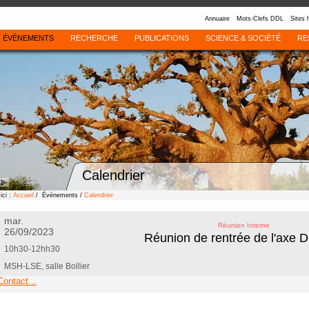
Annuaire
Mots-Clefs DDL
Sites 
ÉVÈNEMENTS
RECHERCHE
PUBLICATIONS
SCIENCE & SOCIÉTÉ
RE
Calendrier
ici :
Accueil
/ Évènements /
Calendrier
mar.
Réunion Interne
26/09/2023
Réunion de rentrée de l'axe
10h30-12hh30
MSH-LSE, salle Bollier
Contact...