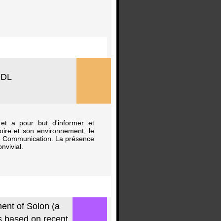
DDL
et a pour but d'informer et
oire et son environnement, le
lule Communication. La présence
nvivial.
nt of Solon (a
s based on recent