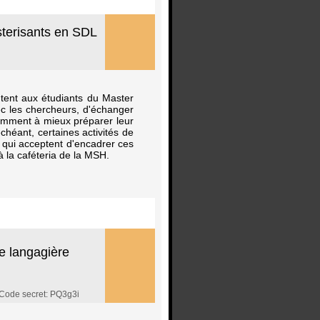
sterisants en SDL
tent aux étudiants du Master
ec les chercheurs, d'échanger
tamment à mieux préparer leur
héant, certaines activités de
 qui acceptent d'encadrer ces
à la caféteria de la MSH.
ie langagière
ode secret: PQ3g3i