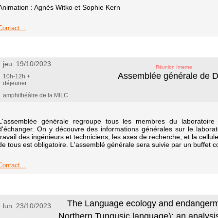
Animation : Agnès Witko et Sophie Kern
Contact...
jeu. 19/10/2023
Réunion Interne
Assemblée générale de 
10h-12h +
déjeuner
amphithéâtre de la MILC
L'assemblée générale regroupe tous les membres du laboratoire 
d'échanger. On y découvre des informations générales sur le laborat
travail des ingénieurs et techniciens, les axes de recherche, et la cel
de tous est obligatoire. L'assemblé générale sera suivie par un buffet co
Contact...
The Language ecology and endangerme
lun. 23/10/2023
Northern Tungusic language): an analysi